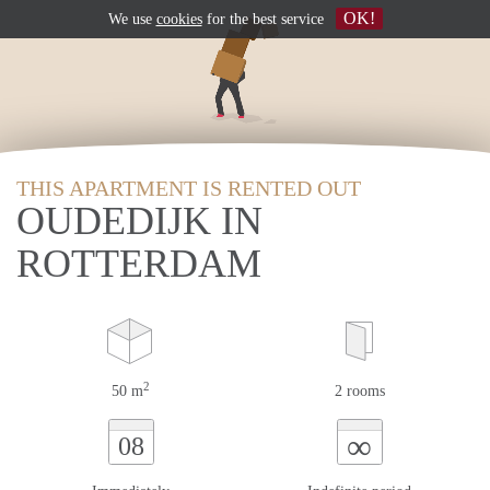
OK!
We use
cookies
for the best service
THIS APARTMENT IS RENTED OUT
OUDEDIJK IN
ROTTERDAM
2
50 m
2 rooms
∞
08