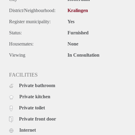
Rotterdam of in het groene Kralingse Bos.
Huurprijs en voorwaarden:
District/Neighbourhood:
Kralingen
Neem contact op voor meer informatie over de huurprijs,
Register municipality:
Yes
voorwaarden en beschikbaarheid.
Status:
Furnished
Housemates:
None
Viewing
In Consultation
FACILITIES
Private bathroom
Private kitchen
Private toilet
Private front door
Internet