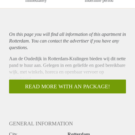
Immediately
Indefinite period
On this page you will find all information of this
apartment
in
Rotterdam. You can contact the advertiser if you have any
questions.
Aan de Oudedijk in Rotterdam-Kralingen bieden wij dit nette
pand te huur aan. Gelegen in een geliefde en goed bereikbare
wijk, met winkels, horeca en openbaar vervoer op
loopafstand.
Kenmerken:
READ MORE WITH AN PACKAGE!
Gelegen in Kralingen, nabij Lusthofstraat en Kralingse Plas
Goede verbinding met metro en uitvalswegen (A16 / A20)
Geschikt als woon-/werkruimte of praktijkruimte
Ruim en licht, met praktische indeling
Omgeving:
GENERAL INFORMATION
De Oudedijk is een levendige straat met alle voorzieningen in
de buurt. Binnen enkele minuten bent u in het centrum van
City
Rotterdam