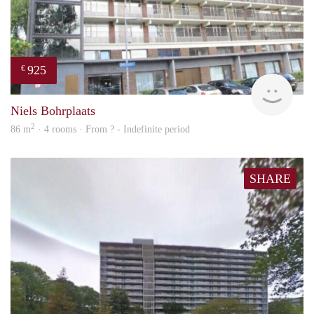
925
€
rent
Niels Bohrplaats
2
86 m
· 4 rooms · From ? - Indefinite period
SHARE