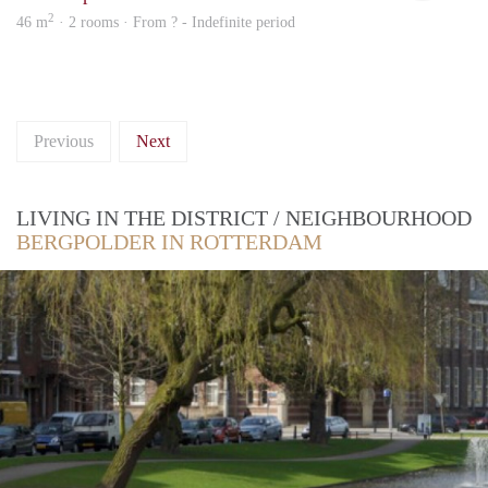
2
46 m
· 2 rooms · From ? - Indefinite period
Previous
Next
LIVING IN THE DISTRICT / NEIGHBOURHOOD
BERGPOLDER IN ROTTERDAM