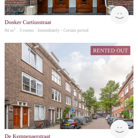
hs
Donker Curtiusstraat
2
84 m
· 3 rooms · Immediately - Certain period
RENTED OUT
finde
De Kempenaerstraat