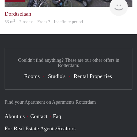
finde
Dordtselaan
2
53 m
· 2 rooms · From ? - Indefinite period
Couldn't find anything? These are our other offers in
Rotterdam:
Rooms
Studio's
Rental Properties
Find your Apartment on Apartments Rotterdam
About us
Contact
Faq
For Real Estate Agents/Realtors