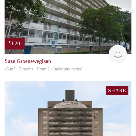
820
€
rent
Suze Groeneweglaan
2
45 m
· 2 rooms · From ? - Indefinite period
SHARE