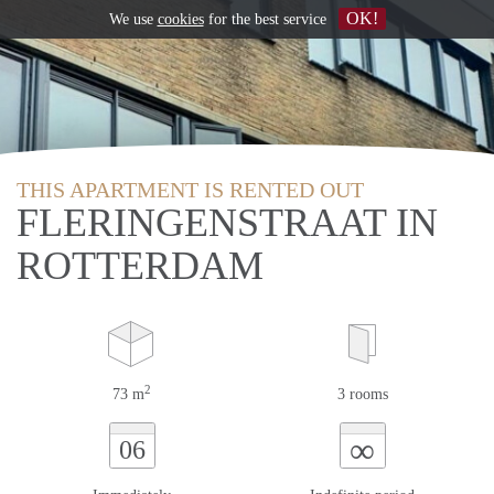
OK!
We use
cookies
for the best service
THIS APARTMENT IS RENTED OUT
FLERINGENSTRAAT IN
ROTTERDAM
2
73 m
3 rooms
∞
06