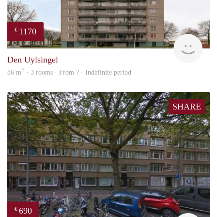
1170
€
finde
Den Uylsingel
2
86 m
· 3 rooms · From ? - Indefinite period
SHARE
690
€