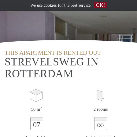
OK!
We use
cookies
for the best service
THIS APARTMENT IS RENTED OUT
STREVELSWEG IN
ROTTERDAM
2
50 m
2 rooms
∞
07