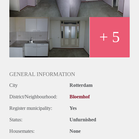
+ 5
GENERAL INFORMATION
City
Rotterdam
District/Neighbourhood:
Bloemhof
Register municipality:
Yes
Status:
Unfurnished
Housemates:
None