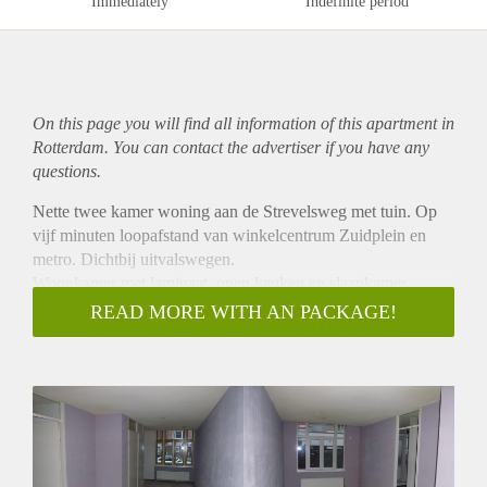
Immediately
Indefinite period
On this page you will find all information of this
apartment
in
Rotterdam. You can contact the advertiser if you have any
questions.
Nette twee kamer woning aan de Strevelsweg met tuin. Op
vijf minuten loopafstand van winkelcentrum Zuidplein en
metro. Dichtbij uitvalswegen.
Woonkamer met laminaat, open keuken en slaapkamer.
Douche en apart toilet. Tuin. In gehele appartement ligt een
READ MORE WITH AN PACKAGE!
laminaat vloer.
We zoeken een stel met een inkomen ad 4000 euro bruto en
een vast dienstverband of zicht hierop. Geen expats!
Indien u interesse heeft, stuurt u dan een mail naar
info@rent2you.nl en dan krijgt u info over de open huis
bezichtiging. Niet bellen aub!