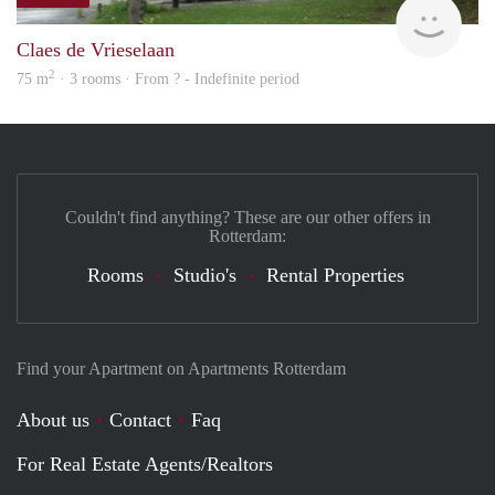
finde
Claes de Vrieselaan
2
75 m
· 3 rooms · From ? - Indefinite period
Couldn't find anything? These are our other offers in
Rotterdam:
Rooms
Studio's
Rental Properties
Find your Apartment on Apartments Rotterdam
About us
Contact
Faq
For Real Estate Agents/Realtors