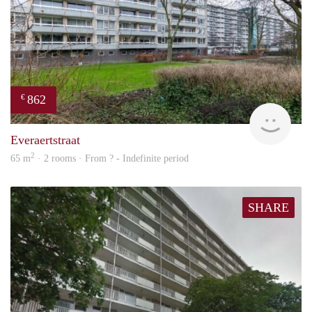
862
€
finde
Everaertstraat
2
65 m
· 2 rooms · From ? - Indefinite period
SHARE