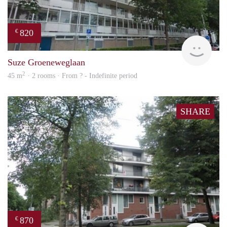
820
€
rent
Suze Groeneweglaan
2
45 m
· 2 rooms · From ? - Indefinite period
SHARE
870
€