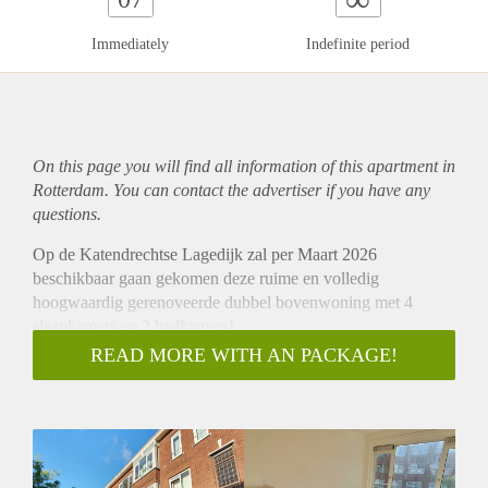
Immediately
Indefinite period
On this page you will find all information of this
apartment
in
Rotterdam. You can contact the advertiser if you have any
questions.
Op de Katendrechtse Lagedijk zal per Maart 2026
beschikbaar gaan gekomen deze ruime en volledig
hoogwaardig gerenoveerde dubbel bovenwoning met 4
slaapkamers en 2 badkamers!
De woning is geschikt een groep delende vrienden /
READ MORE WITH AN PACKAGE!
vriendinnen welke afstuderend of net werkende zijn.
Deze dienen te voldoen aan de gemeentelijke eisen voor het
zijn van een Duurzaam Gemeenschappelijk Huishouden
Belangrijk is daarin dat de groep elkaar aantoonbaar al langer
kent en de intentie heeft om minimaal 24 maanden