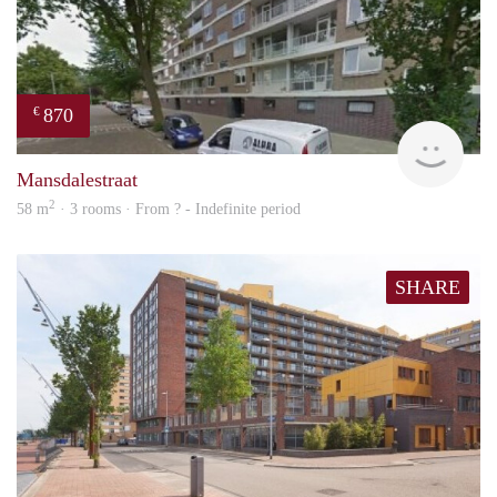
870
€
finde
Mansdalestraat
2
58 m
· 3 rooms · From ? - Indefinite period
SHARE