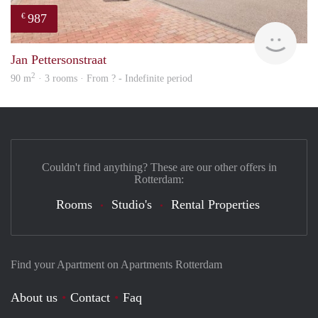
987
€
finde
Jan Pettersonstraat
2
90 m
· 3 rooms · From ? - Indefinite period
Couldn't find anything? These are our other offers in
Rotterdam:
Rooms
Studio's
Rental Properties
Find your Apartment on Apartments Rotterdam
About us
Contact
Faq