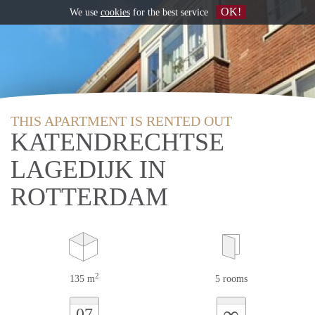
OK!
We use
cookies
for the best service
THIS APARTMENT IS RENTED OUT
KATENDRECHTSE
LAGEDIJK IN
ROTTERDAM
2
135 m
5 rooms
∞
07