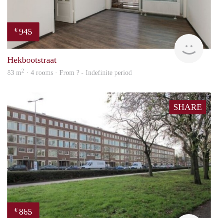
945
€
rent
Hekbootstraat
2
83 m
· 4 rooms · From ? - Indefinite period
SHARE
865
€