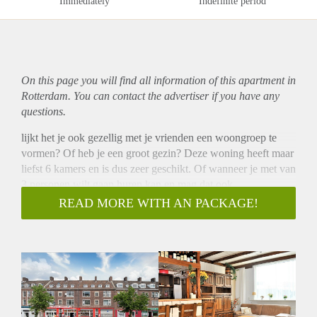
Immediately
Indefinite period
On this page you will find all information of this
apartment
in
Rotterdam. You can contact the advertiser if you have any
questions.
lijkt het je ook gezellig met je vrienden een woongroep te
vormen? Of heb je een groot gezin? Deze woning heeft maar
liefst 6 kamers en is dus zeer geschikt. Of wanneer je met van
3 personen wilt gaan huren kan en mag dat ook.
Kortom, zijn jullie een leuke vriendengroep, die aan het werk
READ MORE WITH AN PACKAGE!
zijn en het leuk vinden om met elkaar te gaan samenwonen?
Dan is dit het ideale huis voor jullie. Met een eigen bar thuis,
en ga je het uitgaan tijdens deze Corona periode ook niet
missen!
Vraag naar de mogelijkheden en huurvoorwaarden. De
getoonde huurprijs is gebaseerd op drie individuele personen,
geen woongroep!