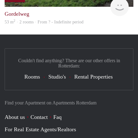
finde
Gordelweg
2
53 m
· 2 rooms · From ? - Indefinite period
Couldn't find anything? These are our other offers in
Rotterdam:
Rooms
Studio's
Rental Properties
Find your Apartment on Apartments Rotterdam
About us
Contact
Faq
For Real Estate Agents/Realtors