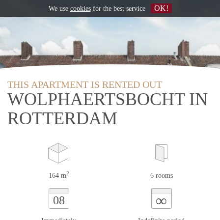
OK!
We use
cookies
for the best service
THIS APARTMENT IS RENTED OUT
WOLPHAERTSBOCHT IN
ROTTERDAM
2
164 m
6 rooms
∞
08