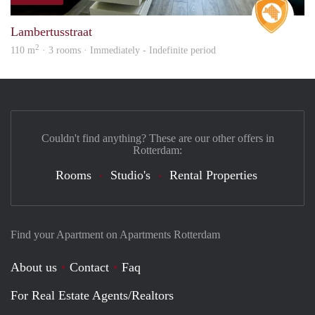
Real 
Lambertusstraat
2
110 m
· 3 rooms · Immediately - Indefinite period
Couldn't find anything? These are our other offers in
Rotterdam:
Rooms
Studio's
Rental Properties
Find your Apartment on Apartments Rotterdam
About us
Contact
Faq
For Real Estate Agents/Realtors