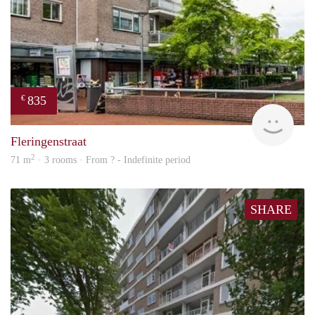
835
€
rent
Fleringenstraat
2
71 m
· 3 rooms · From ? - Indefinite period
SHARE