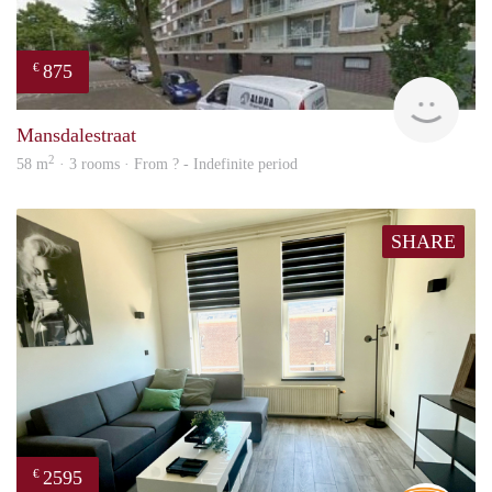
875
€
rent
Mansdalestraat
2
58 m
· 3 rooms · From ? - Indefinite period
SHARE
2595
€