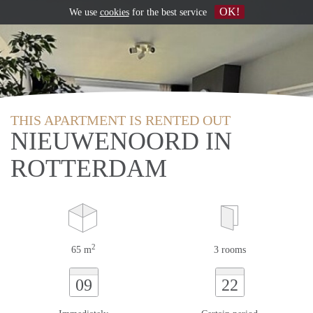
OK!
We use
cookies
for the best service
THIS APARTMENT IS RENTED OUT
NIEUWENOORD IN
ROTTERDAM
2
65 m
3 rooms
09
22