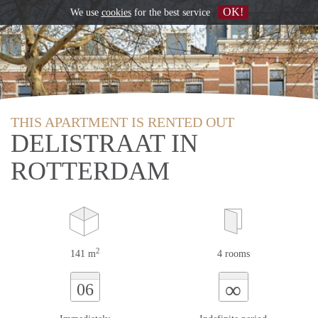
OK!
We use
cookies
for the best service
THIS APARTMENT IS RENTED OUT
DELISTRAAT IN
ROTTERDAM
2
141 m
4 rooms
∞
06