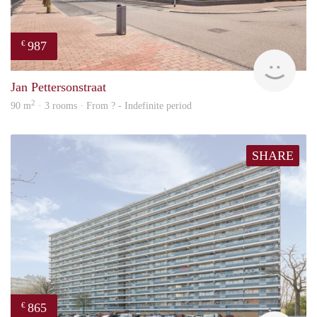
987
€
Woni
Jan Pettersonstraat
2
90 m
· 3 rooms · From ? - Indefinite period
SHARE
865
€