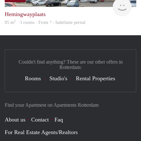
Woni
Hemingwayplaats
2
85 m
· 3 rooms · From ? - Indefinite period
Couldn't find anything? These are our other offers in
Rotterdam:
Rooms
Studio's
Rental Properties
Find your Apartment on Apartments Rotterdam
About us
Contact
Faq
For Real Estate Agents/Realtors