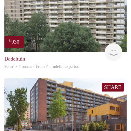
930
€
rent
Dadeltuin
2
90 m
· 4 rooms · From ? - Indefinite period
SHARE