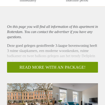
Immediately
Indefinite period
On this page you will find all information of this
apartment
in
Rotterdam. You can contact the advertiser if you have any
questions.
Deze goed gelegen gestoffeerde 3-laagse bovenwoning heeft
3 ruime slaapkamers, een moderne woonkeuken, ruime
badkamer en twee balkons gelegen aan het trendy Deliplein
op Katendrecht.
Hier woon je in een van de hipste buurten van Rotterdam met
READ MORE WITH AN PACKAGE!
alle grootstedelijke voorzieningen op loopafstand. De
tegenover gelegen Fenix Food Factory voor een kopje koffie
en verse ambachtelijke producten. De dagelijkse
boodschappen doe je bij Jumbo supermarkt. Je loopt zo de
brug over naar de Wilhelmina pier met het iconische Hotel
New York en diverse restaurants. Openbaar vervoer zoals bus
en metro zijn goed bereikbaar.