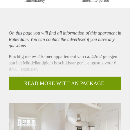
Immediately
Indefinite period
On this page you will find all information of this
apartment
in
Rotterdam. You can contact the advertiser if you have any
questions.
Prachtig nieuw 2-kamer appartement van ca. 42m2 gelegen
aan het Middellandplein beschikbaar per 1 augustus voor €
870, - exclusief.
Beschrijving
Dit prachtige appartement is gelegen op de tweede
READ MORE WITH AN PACKAGE!
verdieping aan de achterzijde. Het appartement heeft een
woonkamer met open keuken welke is voorzien van een
koelkast, combi oven / magnetron en een kookplaat. Er is een
aparte slaapkamer en een badkamer met douche en wastafel.
Er is een apart toilet. Alle appartementen worden voorzien
van een mooie vloer en zonwering.
Locatie