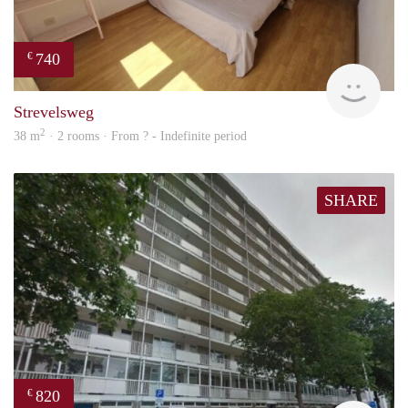
740
€
finde
Strevelsweg
2
38 m
· 2 rooms · From ? - Indefinite period
SHARE
820
€