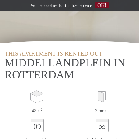
OK!
We use
cookies
for the best service
THIS APARTMENT IS RENTED OUT
MIDDELLANDPLEIN IN
ROTTERDAM
2
42 m
2 rooms
∞
09