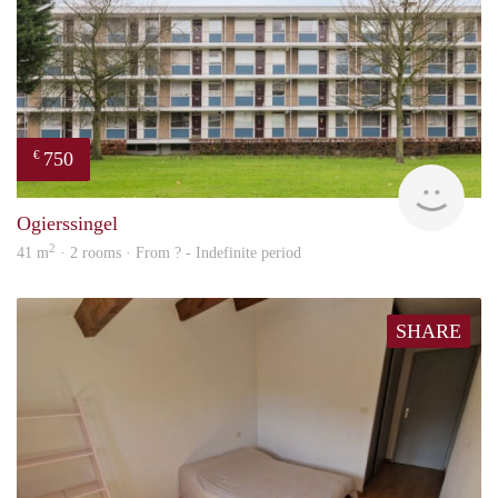
750
€
Woni
Ogierssingel
2
41 m
· 2 rooms · From ? - Indefinite period
SHARE