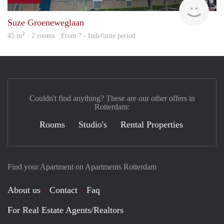
rent
Suze Groeneweglaan
2
45 m
· 2 rooms · From ? - Indefinite period
Couldn't find anything? These are our other offers in
Rotterdam:
Rooms
Studio's
Rental Properties
Find your Apartment on Apartments Rotterdam
About us
Contact
Faq
For Real Estate Agents/Realtors