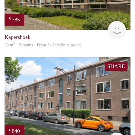
785
€
finde
Kapershoek
2
60 m
· 3 rooms · From ? - Indefinite period
SHARE
840
€