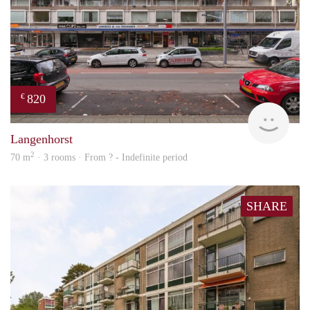
820
€
finde
Langenhorst
2
70 m
· 3 rooms · From ? - Indefinite period
SHARE