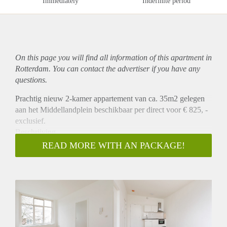
Immediately
Indefinite period
On this page you will find all information of this
apartment
in
Rotterdam. You can contact the advertiser if you have any
questions.
Prachtig nieuw 2-kamer appartement van ca. 35m2 gelegen
aan het Middellandplein beschikbaar per direct voor € 825, -
exclusief.
Beschrijving
Dit prachtige appartement is gelegen op de eerste verdieping
READ MORE WITH AN PACKAGE!
aan de achterzijde. Het appartement heeft een woonkamer
met open keuken die is voorzien van een koelkast, combi
oven / magnetron en een kookplaat. Er is een aparte
slaapkamer en een badkamer met douche en wastafel. Er is
een apart toilet. Alle appartementen worden voorzien van een
mooie vloer en zonwering.
Plaats