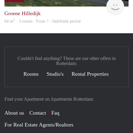
finde
Groene Hilledijk
2
64 m
· 3 rooms · From ? - Indefinite period
Couldn't find anything? These are our other offers in
Rotterdam:
Rooms
Studio's
Rental Properties
Find your Apartment on Apartments Rotterdam
About us
Contact
Faq
For Real Estate Agents/Realtors