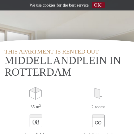
OK!
We use
cookies
for the best service
THIS APARTMENT IS RENTED OUT
MIDDELLANDPLEIN IN
ROTTERDAM
2
35 m
2 rooms
∞
08