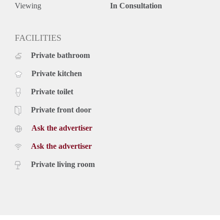
zonwering en keukenapparatuur.
Viewing
In Consultation
€ 875, - per maand exclusief g /w/e, kabel tv, internet en
belastingen. Inclusief vloer, zonwering en keukenapparatuur.
Huurprijs op basis van een minimale huurperiode van 12
FACILITIES
maanden voor een kortere periode kan er worden verhoogd.
Private bathroom
Private kitchen
Private toilet
Private front door
Ask the advertiser
Ask the advertiser
Private living room