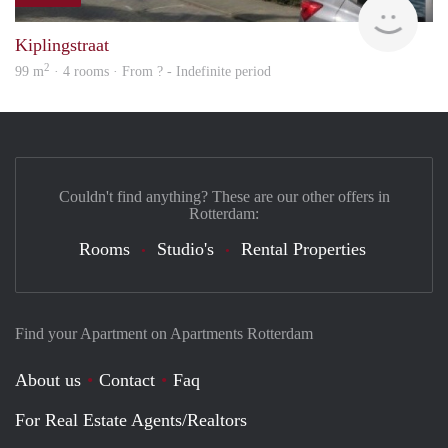
finde
Kiplingstraat
2
99 m
· 4 rooms · From ? - Indefinite period
Couldn't find anything? These are our other offers in
Rotterdam:
Rooms
Studio's
Rental Properties
Find your Apartment on Apartments Rotterdam
About us
Contact
Faq
For Real Estate Agents/Realtors