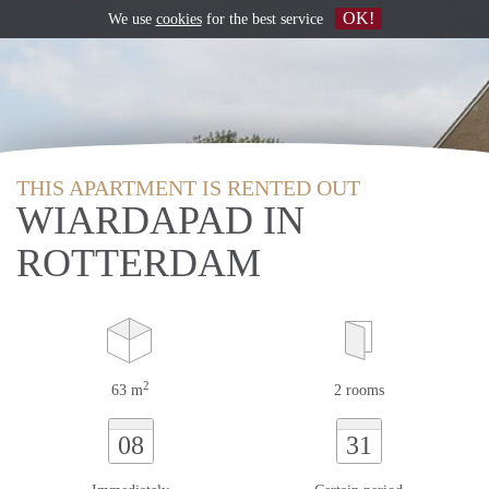
OK!
We use
cookies
for the best service
THIS APARTMENT IS RENTED OUT
WIARDAPAD IN
ROTTERDAM
2
63 m
2 rooms
08
31