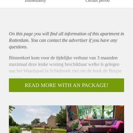
Immediately
Certain period
On this page you will find all information of this
apartment
in
Rotterdam. You can contact the advertiser if you have any
questions.
Binnenkort kom voor de tijdelijke verhuur van 3 maanden
maximaal deze leuke woning beschikbaar welke is gelegen
aan het Wiardapad in Schiebroek met om de hoek de Bergse
Plassen.
Alle dagelijkse voorzieningen zijn binnen handbereik. Op
READ MORE WITH AN PACKAGE!
loopafstand vindt u drie winkelstraten en het openbaar
vervoer is uitstekend bereikbaar. De metro brengt u zowel
naar het centrum van Rotterdam als naar Den Haag, en ook
tram- en busverbindingen zijn nabij. Bovendien zijn de A16
en A20 eenvoudig te bereiken.
In de directe omgeving bevinden zich diverse supermarkten,
speciaalzaken en gezellige horecagelegenheden.