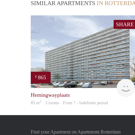
SIMILAR APARTMENTS
IN ROTTERD
SHARE
865
€
Hemingwayplaats
2
85 m
· 3 rooms · From ? - Indefinite period
Find your Apartment on Apartments Rotterdam