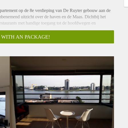
appartement op de 8e verdieping van De Ruyter gebouw aan de
benemend uitzicht over de haven en de Maas. Dichtbij het
restaurants met handige toegang tot de hoofdwegen en
n garage!
 WITH AN PACKAGE!
e woonkamer met afgesloten balkon; Lounge en eethoek; volledig
aat, koelkast, vaatwasser, oven en stoomoven; bijkeuken met
e betegelde badkamer met ruime douche, luxe bad en wastafel;
met bureau, stoel en boekenplanken.
loer.
f en mogen alleen als uitnodiging worden beschouwd om een ​​
ngen en eventueel afmetingen zijn globaal en indicatief. Er