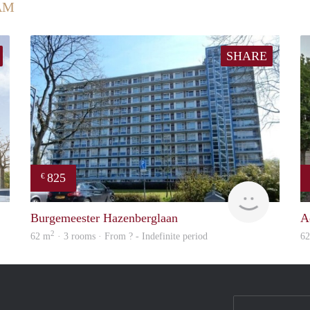
AM
SHARE
825
€
Woning
rent
Burgemeester Hazenberglaan
A
2
62 m
· 3 rooms · From ? - Indefinite period
6