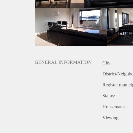
GENERAL INFORMATION
City
District/Neighb
Register municip
Status:
Housemates:
Viewing