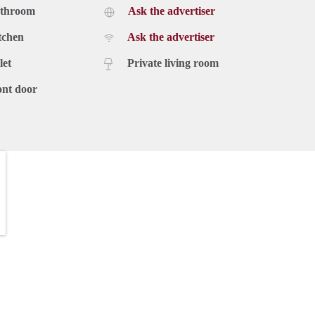
athroom
Ask the advertiser
tchen
Ask the advertiser
let
Private living room
ont door