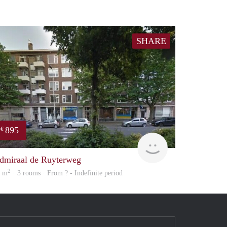
SHARE
895
€
Woning
dmiraal de Ruyterweg
2
2 m
· 3 rooms · From ? - Indefinite period