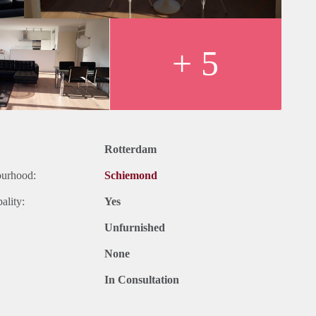
+ 5
Rotterdam
ourhood:
Schiemond
ality:
Yes
Unfurnished
None
In Consultation