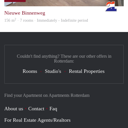
Rott
Nieuwe Binnenweg
2
156 m
· 7 rooms · Immediately - Indefinite period
Couldn't find anything? These are our other offers in
Rotterdam:
Rooms
Studio's
Rental Properties
Find your Apartment on Apartments Rotterdam
About us
Contact
Faq
For Real Estate Agents/Realtors