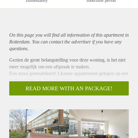
Immediately
Indefinite period
On this page you will find all information of this
apartment
in
Rotterdam. You can contact the advertiser if you have any
questions.
Gezien de grote belangstelling voor deze woning, is het niet
meer mogelijk om een afspraak te maken.
Een mooi gemeubileerd 3-kamer appartement gelegen op een
toplocatie! op de 2e verdieping!
De locatie van de woning is geweldig. Cafés, restaurants,
READ MORE WITH AN PACKAGE!
lunchzaken, winkels, kunst en cultuur, de markt en de
Markthal liggen aan uw voeten. De dagelijkse boodschappen
doet u natuurlijk in de Markthal, op de markt of in de
nabijgelegen supermarkten.
Indeling 2e verdieping:
Entree, ruime hal, apart toilet met fonteintje, mooie gezellige
lichte woonkamer met laminaatvloer, keuken met