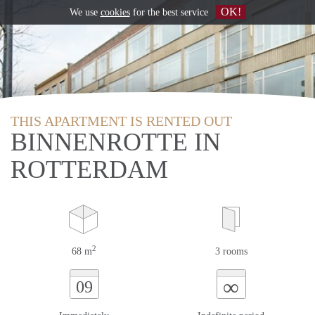
OK!
We use
cookies
for the best service
THIS APARTMENT IS RENTED OUT
BINNENROTTE IN
ROTTERDAM
2
68 m
3 rooms
∞
09