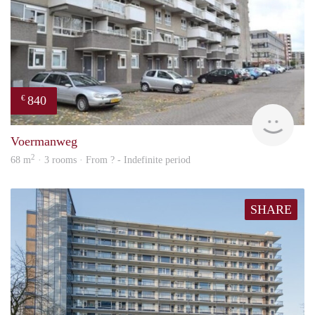
840
€
rent
Voermanweg
2
68 m
· 3 rooms · From ? - Indefinite period
SHARE