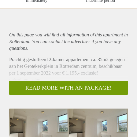
Immediately
Indefinite period
On this page you will find all information of this
apartment
in
Rotterdam. You can contact the advertiser if you have any
questions.
Prachtig gestoffeerd 2-kamer appartement ca. 35m2 gelegen
aan het Grotekerkplein in Rotterdam centrum, beschikbaar
per 1 september 2022 voor € 1.195,- exclusief
gebruikerslasten.
Omschrijving
READ MORE WITH AN PACKAGE!
Op een prachtige locatie in het centrum van Rotterdam is dit
appartement gelegen. Het appartement heeft een ruime
woonkamer met open keuken die is voorzien van een
koelkast met vriezer en een 4-pits inductie kookplaat. Het
appartement heeft een ruime slaapkamer. Aparte ruime
badkamer met douche, wastafel, wasmachine aansluiting en
een toilet. Kortom een prachtig appartement op een unieke