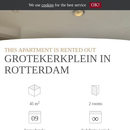
OK!
We use
cookies
for the best service
THIS APARTMENT IS RENTED OUT
GROTEKERKPLEIN IN
ROTTERDAM
2
45 m
2 rooms
∞
09