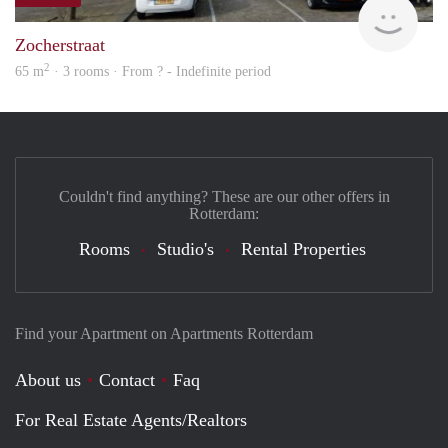
rent
Zocherstraat
2
65 m
· 3 rooms · From ? - Indefinite period
Couldn't find anything? These are our other offers in
Rotterdam:
Rooms
Studio's
Rental Properties
Find your Apartment on Apartments Rotterdam
About us
Contact
Faq
For Real Estate Agents/Realtors