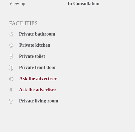
€ 1.195,- exclusief gebruikerslasten ( g/w/e, kabel tv, internet
Viewing
In Consultation
en gemeentelijke belastingen). Inclusief stoffering en
keukenapparatuur.
De genoemde huurprijs is op basis van minimaal 1 jaar. Bij
FACILITIES
een huurperiode korter dan 1 jaar kan er sprake zijn van een
Private bathroom
verhoging.
Voor meer informatie en bezichtigingen kunt u contact met
Private kitchen
ons opnemen of uzelf inschrijven op onze website.
Private toilet
Private front door
Ask the advertiser
Ask the advertiser
Private living room