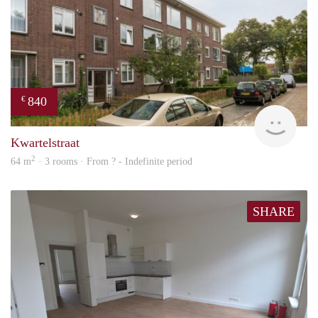
840
€
rent
Kwartelstraat
2
64 m
· 3 rooms · From ? - Indefinite period
SHARE