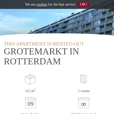
OK!
We use
cookies
for the best service
THIS APARTMENT IS RENTED OUT
GROTEMARKT IN
ROTTERDAM
2
112 m
2 rooms
∞
09