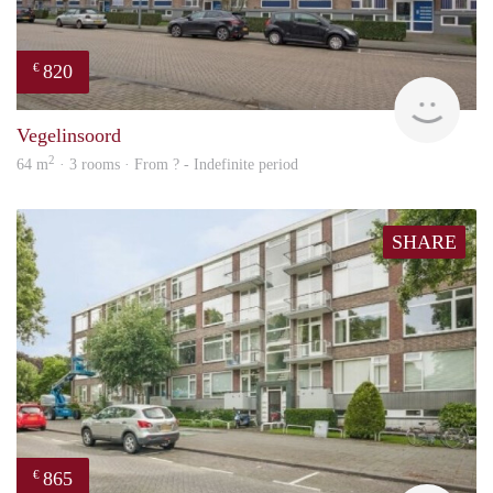
820
€
finde
Vegelinsoord
2
64 m
· 3 rooms · From ? - Indefinite period
SHARE
865
€