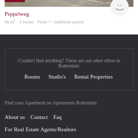
rent
Peppelweg
2
60 m
· 3 rooms · From ? - Indefinite period
Couldn't find anything? These are our other offers in
Rotterdam:
Rooms
Studio's
Rental Properties
Find your Apartment on Apartments Rotterdam
About us
Contact
Faq
For Real Estate Agents/Realtors