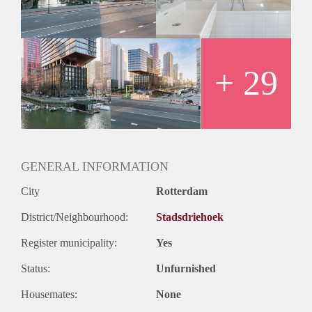
fontein. Ruime lichte woonkamer met open keuken voorzien
van inbouwapparatuur. Slaapkamer van ca. 13 m² met
toegang tot de badkamer en is voorzien van Villeroy & Boch
sanitair, ligbad, separate douche en wastafel.
- Gemeenschappelijke, afgesloten fietsenberging in de
+ 29
onderbouw.
- Mogelijkheid om een parkeerplaats te huren in de
parkeergarage.
- Gemeenschappelijke daktuin op de 14e verdieping.
GENERAL INFORMATION
City
Rotterdam
District/Neighbourhood:
Stadsdriehoek
Register municipality:
Yes
Status:
Unfurnished
Housemates:
None