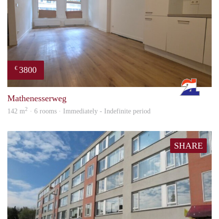
3800
€
Rott
Mathenesserweg
2
142 m
· 6 rooms · Immediately - Indefinite period
SHARE