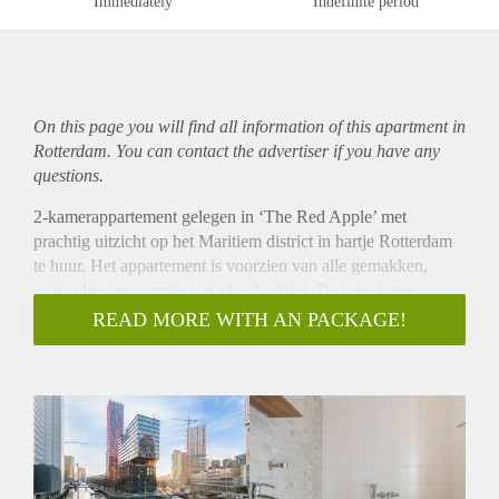
Immediately
Indefinite period
On this page you will find all information of this
apartment
in
Rotterdam. You can contact the advertiser if you have any
questions.
2-kamerappartement gelegen in ‘The Red Apple’ met
prachtig uitzicht op het Maritiem district in hartje Rotterdam
te huur. Het appartement is voorzien van alle gemakken,
zoals vloerverwarming en vloerkoeling. De populairste
plekken zijn letterlijk om de hoek te vinden, waaronder de
READ MORE WITH AN PACKAGE!
Markthal, Pannekoekstraat, Oude Haven en de Meent.
Winkels, boetiekjes, restaurants en barren/cafés op
loopafstand. Door de centrale ligging zijn werkelijk alle
stadsgemakken, zoals supermarkten, sportfaciliteiten en het
openbaar vervoer binnen handbereik.
Indeling:
Entree, hal met toegang tot meterkast, berging en toilet met