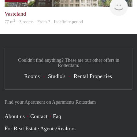
finde
Vasteland
2
77 m
· 3 rooms · From ? - Indefinite period
Couldn't find anything? These are our other offers in
Rotterdam:
Rooms
Studio's
Rental Properties
Find your Apartment on Apartments Rotterdam
About us
Contact
Faq
For Real Estate Agents/Realtors