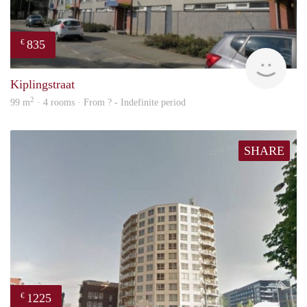
835
€
finde
Kiplingstraat
2
99 m
· 4 rooms · From ? - Indefinite period
SHARE
1225
€