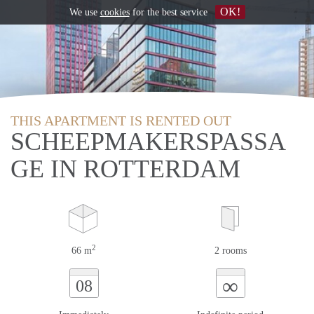
OK!
We use
cookies
for the best service
THIS APARTMENT IS RENTED OUT
SCHEEPMAKERSPASSA
GE IN ROTTERDAM
2
66 m
2 rooms
∞
08