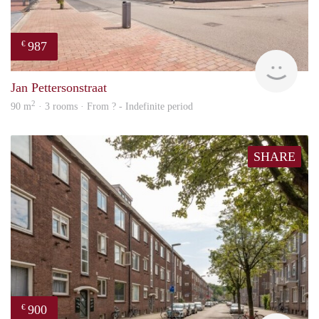
987
€
finde
Jan Pettersonstraat
2
90 m
· 3 rooms · From ? - Indefinite period
SHARE
900
€