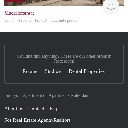
finde
Madeliefstraat
2
80 m
· 4 rooms · From ? - Indefinite period
Couldn't find anything? These are our other offers in
Rotterdam:
Rooms
Studio's
Rental Properties
Find your Apartment on Apartments Rotterdam
About us
Contact
Faq
For Real Estate Agents/Realtors