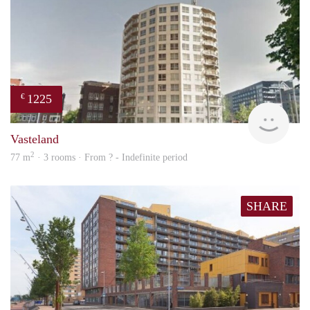
1225
€
finde
Vasteland
2
77 m
· 3 rooms · From ? - Indefinite period
SHARE