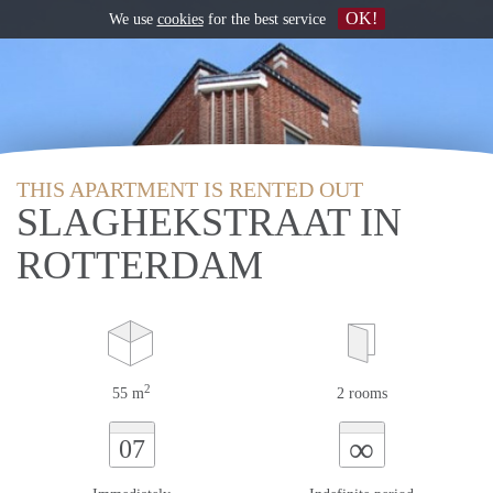
OK!
We use
cookies
for the best service
THIS APARTMENT IS RENTED OUT
SLAGHEKSTRAAT IN
ROTTERDAM
2
55 m
2 rooms
∞
07