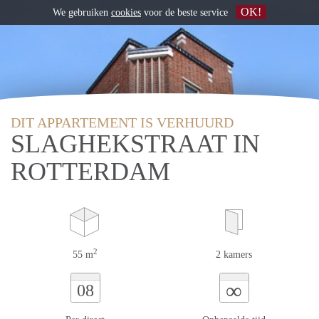
OK!
We gebruiken
cookies
voor de beste service
DIT APPARTEMENT IS VERHUURD
SLAGHEKSTRAAT IN
ROTTERDAM
2
55 m
2 kamers
∞
08