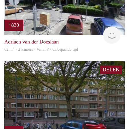
830
€
finde
Adriaen van der Doeslaan
2
62 m
· 2 kamers · Vanaf ? - Onbepaalde tijd
DELEN