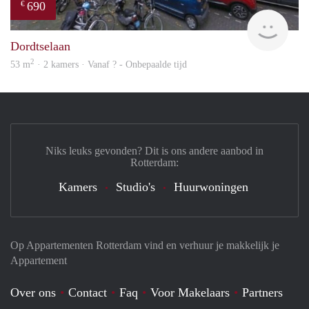
690
€
finde
Dordtselaan
2
53 m
· 2 kamers · Vanaf ? - Onbepaalde tijd
Niks leuks gevonden? Dit is ons andere aanbod in
Rotterdam:
Kamers
Studio's
Huurwoningen
Op Appartementen Rotterdam vind en verhuur je makkelijk je
Appartement
Over ons
Contact
Faq
Voor Makelaars
Partners