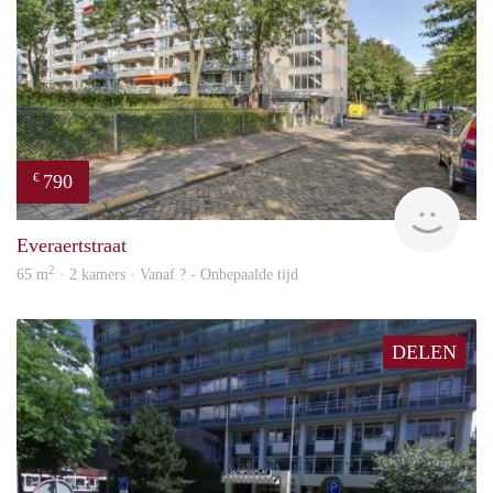
790
€
finde
Everaertstraat
2
65 m
· 2 kamers · Vanaf ? - Onbepaalde tijd
DELEN