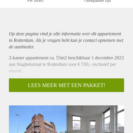
Per direct
Onbepaalde tijd
Op deze pagina vind je alle informatie over dit
appartement
in Rotterdam. Als je vragen hebt kun je contact opnemen met
de aanbieder.
2-kamer appartement ca. 55m2 beschikbaar 1 december 2023
aan Slaghekstraat te Rotterdam voor € 550,- exclusief per
maand.
Omschrijving
Dit ruime 2-kamer appartement is gelegen op de 3e
LEES MEER MET EEN PAKKET!
verdieping van een prachtig hoekpand. Het appartement heeft
een ruime woonkamer met veel lichtinval. De woonkamer
heeft op de hoek ook een klein balkon. Het appartement heeft
een half open keuken en een ruime slaapkamer. De badkamer
heeft een douche en wastafel en is een separaat toilet.
Ligging
Gelegen in het gebied Feijenoord in de kinderrijke en