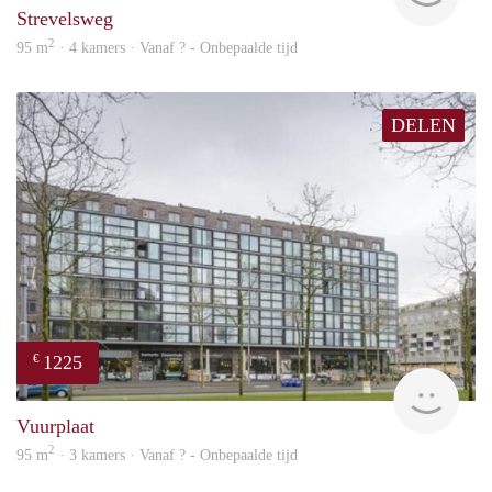
Strevelsweg
2
95 m
· 4 kamers · Vanaf ? - Onbepaalde tijd
DELEN
1225
€
rent
Vuurplaat
2
95 m
· 3 kamers · Vanaf ? - Onbepaalde tijd