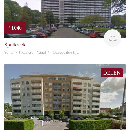
1040
€
rent
Spuikreek
2
96 m
· 4 kamers · Vanaf ? - Onbepaalde tijd
DELEN