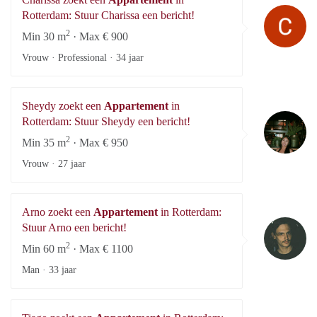
Ch
Rotterdam: Stuur Charissa een bericht!
2
Min 30 m
· Max € 900
Vrouw · Professional ·
34 jaar
Sheydy zoekt een
Appartement
in
Sh
Rotterdam: Stuur Sheydy een bericht!
2
Min 35 m
· Max € 950
Vrouw ·
27 jaar
Arno zoekt een
Appartement
in Rotterdam:
Ar
Stuur Arno een bericht!
2
Min 60 m
· Max € 1100
Man ·
33 jaar