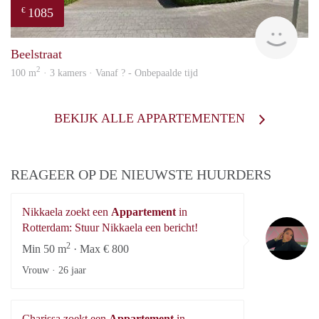
1085
€
rent
Beelstraat
2
100 m
· 3 kamers · Vanaf ? - Onbepaalde tijd
BEKIJK ALLE APPARTEMENTEN
REAGEER OP DE NIEUWSTE HUURDERS
Nikkaela zoekt een
Appartement
in
Ni
Rotterdam: Stuur Nikkaela een bericht!
2
Min 50 m
· Max € 800
Vrouw ·
26 jaar
Charissa zoekt een
Appartement
in