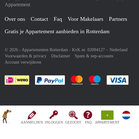
Appartement
Over ons
Contact
Faq
Voor Makelaars
Partners
Gratis je Appartement aanbieden in Rotterdam
© 2026 - Appartementen Rotterdam - KvK nr. 02094127 –
Nederland
Voorwaarden & privacy
Disclaimer
Spam & nep-accounts
Account verwijderen
Je rekent gemakkelijk af met Paypal
Je rekent gemakkelijk af met M
Je rekent gemakkelij
Je re
+
AANMELDEN
INLOGGEN
GEZOCHT
FAQ
APPARTEMENT