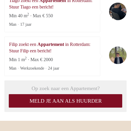
Tiago zoekt een
Appartement
in Rotterdam:
Ti
Stuur Tiago een bericht!
2
Min 40 m
· Max € 550
Man ·
17 jaar
Filip zoekt een
Appartement
in Rotterdam:
Fi
Stuur Filip een bericht!
2
Min 1 m
· Max € 2000
Man · Werkzoekende ·
24 jaar
Op zoek naar een Appartement?
MELD JE AAN ALS HUURDER