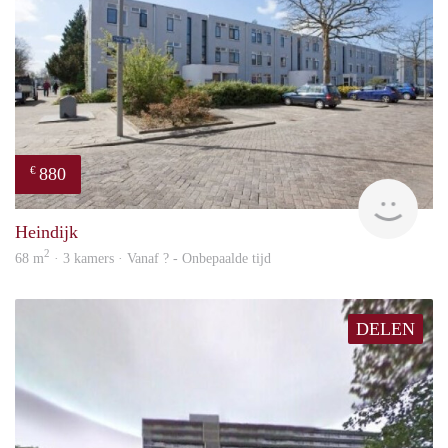
880
€
rent
Heindijk
2
68 m
· 3 kamers · Vanaf ? - Onbepaalde tijd
DELEN