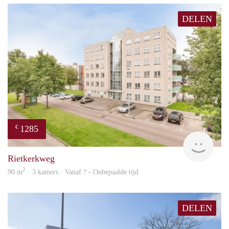
DELEN
1285
€
rent
Rietkerkweg
2
90 m
· 3 kamers · Vanaf ? - Onbepaalde tijd
DELEN