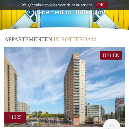
OK!
We gebruiken
cookies
voor de beste service
Appartement in Rotterdam
APPARTEMENTEN
IN ROTTERDAM
DELEN
1225
€
rent