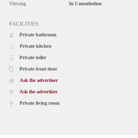
maanden voor een kortere periode kan er sprake zijn van
Viewing
In Consultation
verhoging.
Voor meer informatie en/of het plannen van een bezichtiging
kunt u zich aanmelden op onze website.
FACILITIES
Private bathroom
Private kitchen
Private toilet
Private front door
Ask the advertiser
Ask the advertiser
Private living room