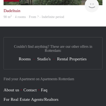
rent
Dadeltuin
2
90 m
· 4 rooms · From ? - Indefinite period
Couldn't find anything? These are our other offers in
Rotterdam:
Rooms
Studio's
Rental Properties
Find your Apartment on Apartments Rotterdam
About us
Contact
Faq
For Real Estate Agents/Realtors