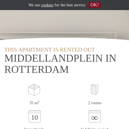
OK!
We use
cookies
for the best service
THIS APARTMENT IS RENTED OUT
MIDDELLANDPLEIN IN
ROTTERDAM
2
35 m
2 rooms
∞
10