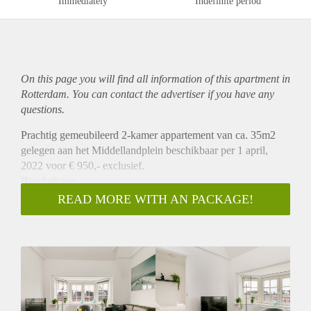
Immediately
Indefinite period
On this page you will find all information of this
apartment
in
Rotterdam. You can contact the advertiser if you have any
questions.
Prachtig gemeubileerd 2-kamer appartement van ca. 35m2
gelegen aan het Middellandplein beschikbaar per 1 april,
2022 voor € 950,- exclusief.
Beschrijving
Dit prachtig gemeubileerde appartement is gelegen op de
READ MORE WITH AN PACKAGE!
eerste verdieping aan de achterzijde. Het appartement heeft
een woonkamer met open keuken die is voorzien van een
koelkast, combi oven / magnetron en een kookplaat. Er is een
aparte slaapkamer en een badkamer met douche en wastafel.
Er is een apart toilet. Alle appartementen worden voorzien
van een mooie vloer en zonwering.
Plaats