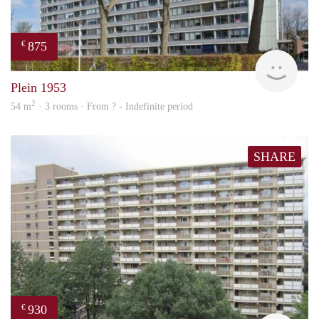
875
€
rent
Plein 1953
2
54 m
· 3 rooms · From ? - Indefinite period
SHARE
930
€