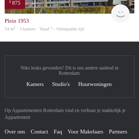
875
€
rent
Plein 1953
2
54 m
· 3 kamers · Vanaf ? - Onbepaalde tijd
Niks leuks gevonden? Dit is ons andere aanbod in
Rotterdam:
Kamers
Studio's
Huurwoningen
Op Appartementen Rotterdam vind en verhuur je makkelijk je
Appartement
Over ons
Contact
Faq
Voor Makelaars
Partners