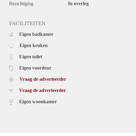
maanden voor een kortere periode kan er sprake zijn van
Bezichtiging
In overleg
verhoging.
Voor meer informatie en/of het plannen van een bezichtiging
kunt u zich aanmelden op onze website.
FACILITEITEN
Eigen badkamer
Eigen keuken
Eigen toilet
Eigen voordeur
Vraag de adverteerder
Vraag de adverteerder
Eigen woonkamer