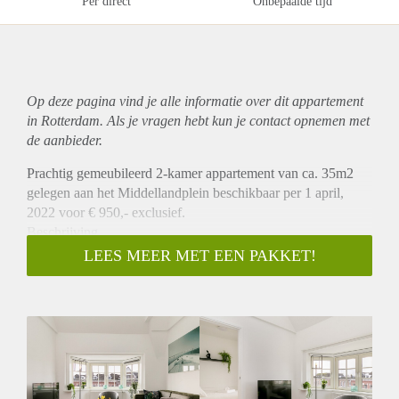
Per direct
Onbepaalde tijd
Op deze pagina vind je alle informatie over dit
appartement
in Rotterdam. Als je vragen hebt kun je contact opnemen met
de aanbieder.
Prachtig gemeubileerd 2-kamer appartement van ca. 35m2
gelegen aan het Middellandplein beschikbaar per 1 april,
2022 voor € 950,- exclusief.
Beschrijving
Dit prachtig gemeubileerde appartement is gelegen op de
LEES MEER MET EEN PAKKET!
eerste verdieping aan de achterzijde. Het appartement heeft
een woonkamer met open keuken die is voorzien van een
koelkast, combi oven / magnetron en een kookplaat. Er is een
aparte slaapkamer en een badkamer met douche en wastafel.
Er is een apart toilet. Alle appartementen worden voorzien
van een mooie vloer en zonwering.
Plaats