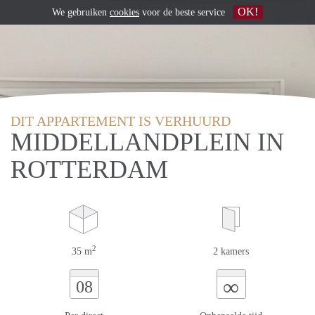
OK!
We gebruiken
cookies
voor de beste service
DIT APPARTEMENT IS VERHUURD
MIDDELLANDPLEIN IN
ROTTERDAM
2
35 m
2 kamers
∞
08