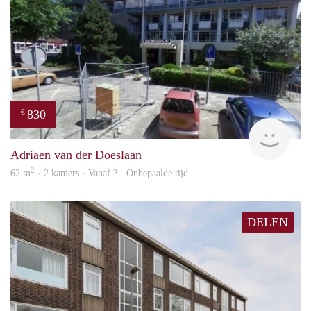
830
€
finde
Adriaen van der Doeslaan
2
62 m
· 2 kamers · Vanaf ? - Onbepaalde tijd
DELEN