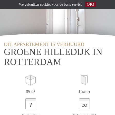
OK!
We gebruiken
cookies
voor de beste service
DIT APPARTEMENT IS VERHUURD
GROENE HILLEDIJK IN
ROTTERDAM
2
59 m
1 kamer
∞
?