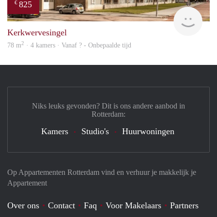
825
€
Woni
Kerkwervesingel
2
78 m
· 4 kamers · Vanaf ? - Onbepaalde tijd
Niks leuks gevonden? Dit is ons andere aanbod in
Rotterdam:
Kamers
Studio's
Huurwoningen
Op Appartementen Rotterdam vind en verhuur je makkelijk je
Appartement
Over ons
Contact
Faq
Voor Makelaars
Partners