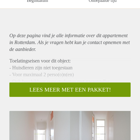
Begindatum
Onbepaalde tijd
Op deze pagina vind je alle informatie over dit
appartement
in Rotterdam. Als je vragen hebt kun je contact opnemen met
de aanbieder.
Toelatingseisen voor dit object:
- Huisdieren zijn niet toegestaan
- Voor maximaal 2 perso(o)n(en)
- Ook beschikbaar voor studenten met garantsteller
LEES MEER MET EEN PAKKET!
Te huur
Fantastisch gerenoveerd 3- kamer appartement (1
slaapkamer) gelegen aan een gezellige winkelstraat en op
loopafstand van openbaar vervoer. Het centrum en
uitvalswegen zijn ook prima te bereiken.
Indeling
Begane grond: gezamenlijke entree, trap naar de eerste