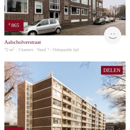
865
€
rent
Aalscholverstraat
2
72 m
· 3 kamers · Vanaf ? - Onbepaalde tijd
DELEN