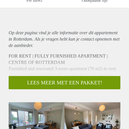
Per direct
Onbepaalde tijd
Op deze pagina vind je alle informatie over dit
appartement
in Rotterdam. Als je vragen hebt kun je contact opnemen met
de aanbieder.
FOR RENT | FULLY FURNISHED APARTMENT |
CENTRE OF ROTTERDAM
Furnished and renovated 3-room apartment (70 m2) in very
good condition provided with wooden floor and gorgeous
authentic details. Situated in a popular area on the corner of
LEES MEER MET EEN PAKKET!
Stadhoudersplein on walking distance of many shops,
restaurants and public transport.
By the layout, pretty built in cupboards, original panel doors
and the many windows makes the appartment bright and
cosy.
Layout:
Ground floor: closed entrance with elevator, intercom and