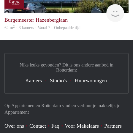
825
€
rent
Burgemeester Hazenberglaan
2
62 m
· 3 kamers · Vanaf ? - Onbepaalde tijd
Niks leuks gevonden? Dit is ons andere aanbod in
Rotterdam:
Kamers
Studio's
Huurwoningen
Op Appartementen Rotterdam vind en verhuur je makkelijk je
Appartement
Over ons
Contact
Faq
Voor Makelaars
Partners