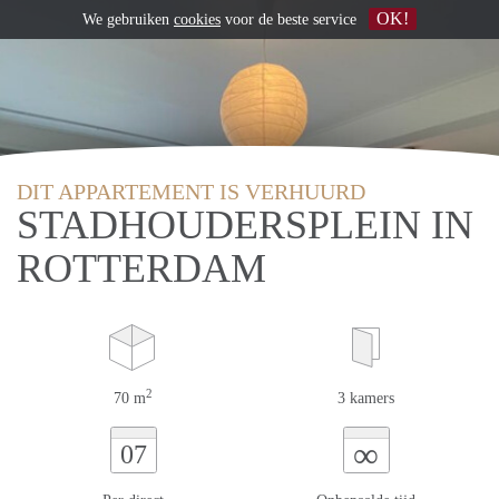
OK!
We gebruiken
cookies
voor de beste service
DIT APPARTEMENT IS VERHUURD
STADHOUDERSPLEIN IN
ROTTERDAM
2
70 m
3 kamers
∞
07