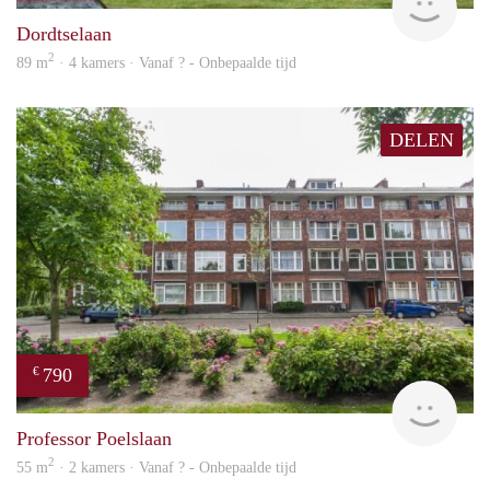
Dordtselaan
2
89 m
· 4 kamers · Vanaf ? - Onbepaalde tijd
DELEN
790
€
finde
Professor Poelslaan
2
55 m
· 2 kamers · Vanaf ? - Onbepaalde tijd