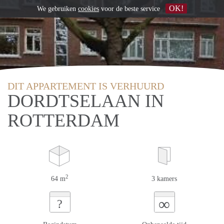
OK!
We gebruiken
cookies
voor de beste service
DIT APPARTEMENT IS VERHUURD
DORDTSELAAN IN
ROTTERDAM
2
64 m
3 kamers
∞
?