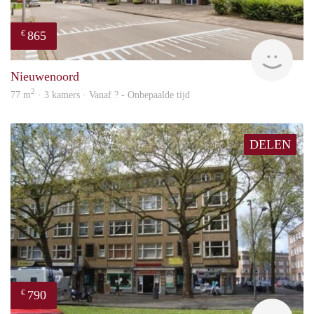
865
€
finde
Nieuwenoord
2
77 m
· 3 kamers · Vanaf ? - Onbepaalde tijd
DELEN
790
€
finde