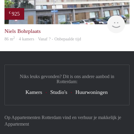
925
€
rent
Niels Bohrplaats
2
86 m
· 4 kamers · Vanaf ? - Onbepaalde tijd
Niks leuks gevonden? Dit is ons andere aanbod in
Rotterdam:
Kamers
Studio's
Huurwoningen
Op Appartementen Rotterdam vind en verhuur je makkelijk je
Appartement