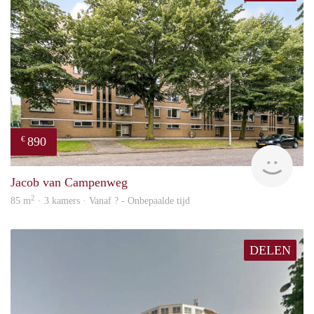
890
€
finde
Jacob van Campenweg
2
85 m
· 3 kamers · Vanaf ? - Onbepaalde tijd
DELEN