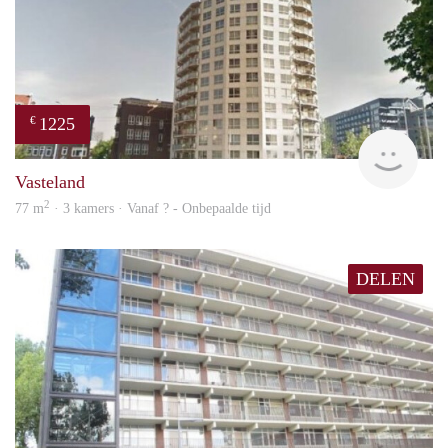
1225
€
finde
Vasteland
2
77 m
· 3 kamers · Vanaf ? - Onbepaalde tijd
DELEN