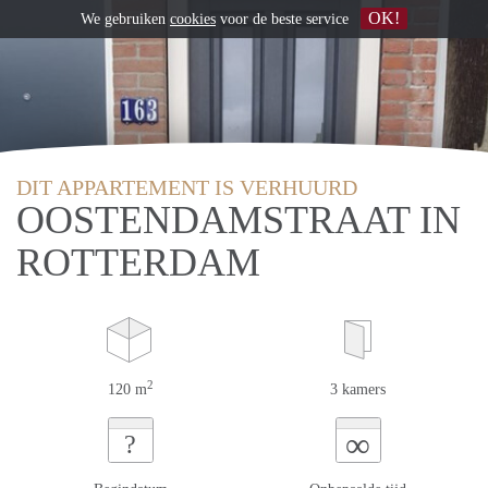
OK!
We gebruiken
cookies
voor de beste service
DIT APPARTEMENT IS VERHUURD
OOSTENDAMSTRAAT IN
ROTTERDAM
2
120 m
3 kamers
∞
?