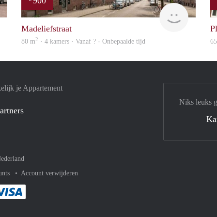
900
Rotterdam
finder
Madeliefstraat
P
2
80 m
· 4 kamers · Vanaf ? - Onbepaalde tijd
6
elijk je Appartement
Niks leuks 
artners
Ka
ederland
unts
Account verwijderen
met Paypal
kelijk af met Mastercard
ent gemakkelijk af met Meastro
Je rekent gemakkelijk af met Visa