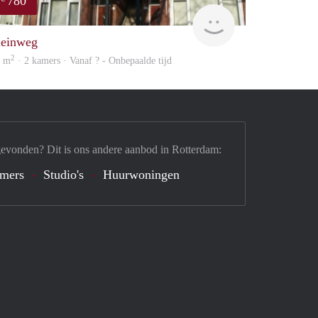
780
finder
leinweg
2
5 m
· 2 kamers · Vanaf ? - Onbepaalde tijd
gevonden? Dit is ons andere aanbod in Rotterdam:
mers
Studio's
Huurwoningen