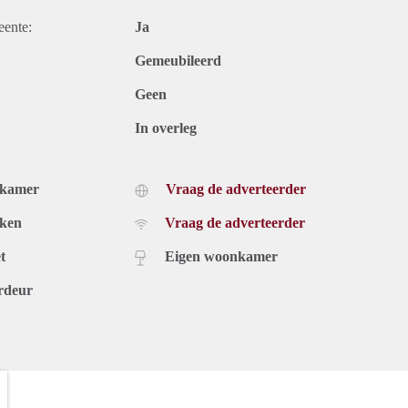
eente:
Ja
Gemeubileerd
Geen
In overleg
dkamer
Vraag de adverteerder
uken
Vraag de adverteerder
t
Eigen woonkamer
rdeur