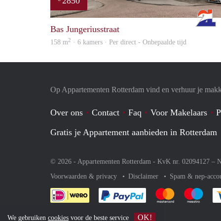
2850
Bas Jungeriusstraat
2
158 m
· 6 kamers · Per direct - Onbepaalde tijd
Op Appartementen Rotterdam vind en verhuur je makk
Over ons
Contact
Faq
Voor Makelaars
P
Gratis je Appartement aanbieden in Rotterdam
© 2026 - Appartementen Rotterdam - KvK nr. 02094127 –
N
Voorwaarden & privacy
Disclaimer
Spam & nep-acco
Je rekent gemakkelijk af 
Je rekent gemak
Je rek
OK!
We gebruiken
cookies
voor de beste service