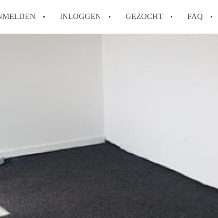
NMELDEN
INLOGGEN
GEZOCHT
FAQ
How to translate AppartementRotterdam!
Wat is AppartementenRotterdam?
Hoeveel kost het om te reageren op een A
Wat is de privacyverklaring van Apparte
Berekent AppartementenRotterdam
makelaarsvergoeding/bemiddelingsvergoe
Alle veelgestelde vragen