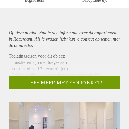
Begindatum
Onbepaalde tijd
Op deze pagina vind je alle informatie over dit
appartement
in Rotterdam. Als je vragen hebt kun je contact opnemen met
de aanbieder.
Toelatingseisen voor dit object:
- Huisdieren zijn niet toegestaan
- Voor maximaal 2 perso(o)n(en)
- Ook beschikbaar voor studenten met garantsteller
LEES MEER MET EEN PAKKET!
Te huur
Keurig en recent volledig gerenoveerd 3 kamer appartement
gelegen op de 3e verdieping.
Het appartement is gunstig gelegen vlakbij diverse winkels
en openbaar vervoer en snelwegen.
Huurprijs gestoffeerd : € 800,-
Huurprijs gemeubileerd : € 900,-