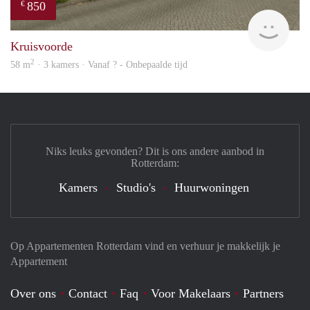
850
€
finde
Kruisvoorde
2
58 m
· 3 kamers · Vanaf ? - Onbepaalde tijd
Niks leuks gevonden? Dit is ons andere aanbod in
Rotterdam:
Kamers
Studio's
Huurwoningen
Op Appartementen Rotterdam vind en verhuur je makkelijk je
Appartement
Over ons
Contact
Faq
Voor Makelaars
Partners