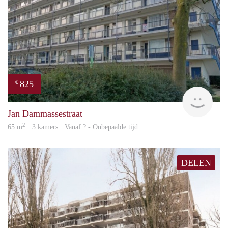
825
€
rent
Jan Dammassestraat
2
65 m
· 3 kamers · Vanaf ? - Onbepaalde tijd
DELEN