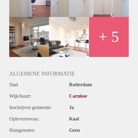
2e verdieping:
Hal (2.65 m x 1.00 m) 2.65 m2
Woonkamer (5.45 m x 3.50 m) 19.08 m2
+ 5
Keuken (3.50 m x 2.90 m) 10.15 m2
Slaapkamer 1 (3.60 m x 2.20 m) 7.92 m2
Slaapkamer 2 (3.65 m x 2.10 m) 7.67 m2
Badkamer (3.65 m x 1.45 m) 5.29 m2
Balkon (2.55 m x 1.15 m) 2.93 m2
Kelder (8.30 m x 1.70 m) 14.11 m2
ALGEMENE INFORMATIE
Stad
Rotterdam
Wijk/buurt:
Carnisse
Inschrijven gemeente:
Ja
Opleverniveau:
Kaal
Huisgenoten:
Geen