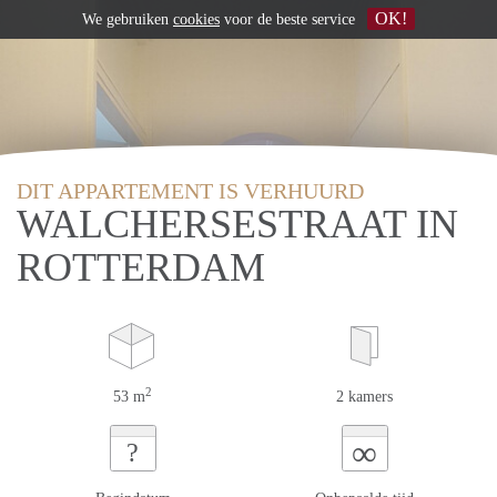
OK!
We gebruiken
cookies
voor de beste service
DIT APPARTEMENT IS VERHUURD
WALCHERSESTRAAT IN
ROTTERDAM
2
53 m
2 kamers
∞
?