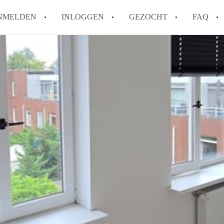
NMELDEN
INLOGGEN
GEZOCHT
FAQ
How to translate AppartementRotterdam!
Wat is AppartementenRotterdam?
Hoeveel kost het om te reageren op een A
Wat is de privacyverklaring van Apparte
Berekent AppartementenRotterdam
makelaarsvergoeding/bemiddelingsvergoe
Alle veelgestelde vragen