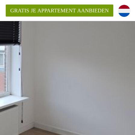
GRATIS JE APPARTEMENT AANBIEDEN
ppartement in Rotterdam?
mentenRotterdam?
ding?