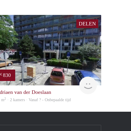
DELEN
830
€
finder
driaen van der Doeslaan
2
2 m
· 2 kamers · Vanaf ? - Onbepaalde tijd