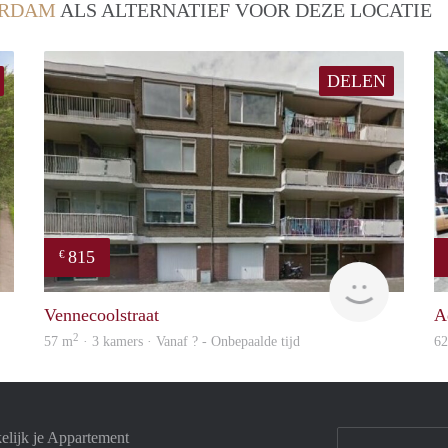
ERDAM
ALS ALTERNATIEF VOOR DEZE LOCATIE
DELEN
815
€
finder
finder
Vennecoolstraat
A
2
57 m
· 3 kamers · Vanaf ? - Onbepaalde tijd
6
elijk je Appartement