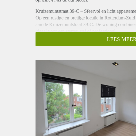
Kruizemuntstraat 39-C – Sfeervol en licht appartem
Op een rustige en prettige locatie in Rotterdam-Zuid
aan de Kruizemuntstraat 39-C. De woning combineert 
ideaal voor een starter, stel of professional.
✨ Kenmerken van de woning
LEES MEER
Ca. 58 m² woonoppervlakte
Lichte woonkamer met prettige daglichttoetreding
Praktische indeling met een fijne woon- en leefruimt
Nette keuken met voldoende kastruimte
Verzorgde badkamer
Gelegen in een rustige straat, maar met alle voorzien
Bouwjaar 1947 – karakteristiek en sfeervol
Goede verbindingen met openbaar vervoer en uitva
Ligging
De woning ligt in een levendige maar rustige buurt
en diverse voorzieningen bevinden zich op loop- of 
bereikbaar.
Kortom: een fijne, instapklare woning op een goede lo