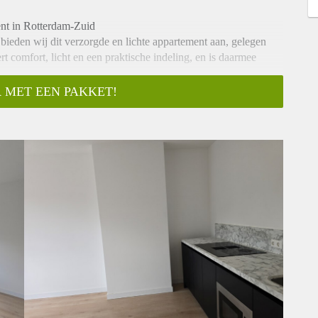
ent in Rotterdam-Zuid
 bieden wij dit verzorgde en lichte appartement aan, gelegen
comfort, licht en een praktische indeling, en is daarmee
 MET EEN PAKKET!
e
ingen dichtbij
lswegen
 van Rotterdam-Zuid. Winkels, supermarkten, openbaar vervoer
fietsafstand. Het centrum van Rotterdam is eenvoudig en snel
catie, waar je je snel thuis zult voelen.