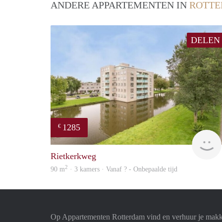
ANDERE APPARTEMENTEN IN
ROTT
DELEN
1285
€
Rietkerkweg
2
90 m
· 3 kamers · Vanaf ? - Onbepaalde tijd
Op Appartementen Rotterdam vind en verhuur je makk