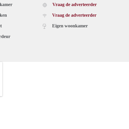
dkamer
Vraag de adverteerder
uken
Vraag de adverteerder
t
Eigen woonkamer
rdeur