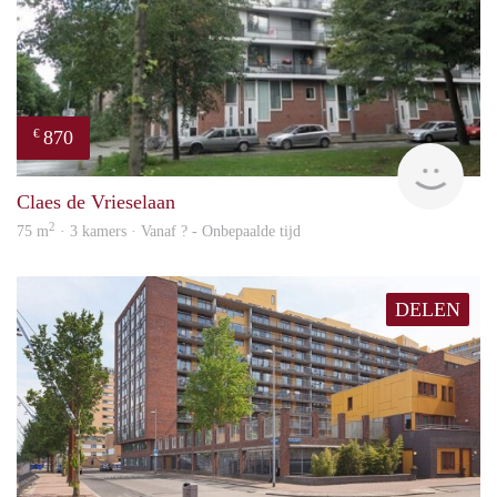
870
€
finde
Claes de Vrieselaan
2
75 m
· 3 kamers · Vanaf ? - Onbepaalde tijd
DELEN