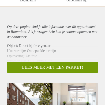
Begindatum
Onbepaalde tijd
Op deze pagina vind je alle informatie over dit
appartement
in Rotterdam. Als je vragen hebt kun je contact opnemen met
de aanbieder.
Object: Direct bij de eigenaar
Huurtermijn: Onbepaalde termijn
Oplevering: Zie foto
Inkomen eis: 3,1 x Bruto huur
Garantiestelling mogelijk: Ja
LEES MEER MET EEN PAKKET!
Borg: 1 Maand
Bemiddeling kosten: Nee
Woningdelers toegestaan: Ja
Huisdieren toegestaan: Afhankelijk van de Eigenaar
Huurtoeslag grens: Nee
Geschikt voor studenten: Afhankelijk van de Eigenaar