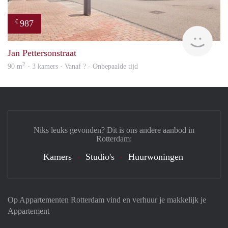
987
€
Woni
Jan Pettersonstraat
2
90 m
· 3 kamers · Vanaf ? - Onbepaalde tijd
Niks leuks gevonden? Dit is ons andere aanbod in
Rotterdam:
Kamers
Studio's
Huurwoningen
Op Appartementen Rotterdam vind en verhuur je makkelijk je
Appartement