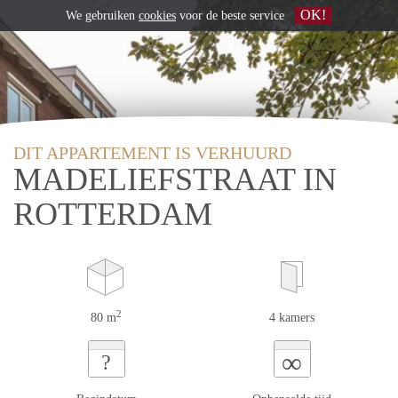
OK!
We gebruiken
cookies
voor de beste service
DIT APPARTEMENT IS VERHUURD
MADELIEFSTRAAT IN
ROTTERDAM
2
80 m
4 kamers
∞
?