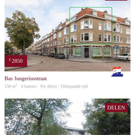
2850
€
Rott
Bas Jungeriusstraat
2
158 m
· 6 kamers · Per direct - Onbepaalde tijd
DELEN