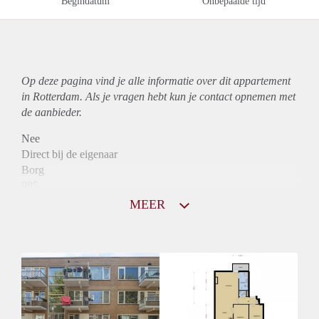
Begindatum
Onbepaalde tijd
Op deze pagina vind je alle informatie over dit
appartement
in Rotterdam. Als je vragen hebt kun je contact opnemen met
de aanbieder.
Nee
Direct bij de eigenaar
Borg
985
Garantiestelling
MEER
Mogelijk
Huurtoeslag
Mogelijk
Inkomen eis
N.V.T.
Huurtermijn
Onbepaalde termijn