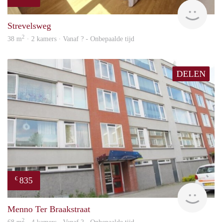
finde
Strevelsweg
2
38 m
· 2 kamers · Vanaf ? - Onbepaalde tijd
DELEN
835
€
finde
Menno Ter Braakstraat
2