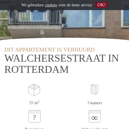
OK!
We gebruiken
cookies
voor de beste service
DIT APPARTEMENT IS VERHUURD
WALCHERSESTRAAT IN
ROTTERDAM
2
55 m
3 kamers
∞
?