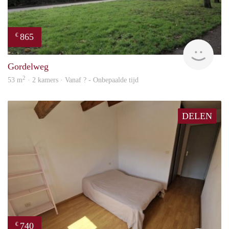
865
€
finde
Gordelweg
2
53 m
· 2 kamers · Vanaf ? - Onbepaalde tijd
DELEN
740
€