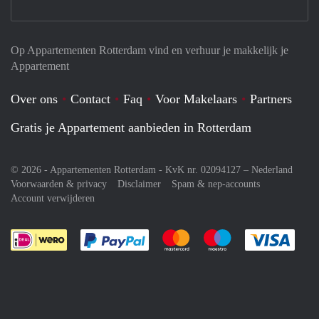
Op Appartementen Rotterdam vind en verhuur je makkelijk je
Appartement
Over ons
Contact
Faq
Voor Makelaars
Partners
Gratis je Appartement aanbieden in Rotterdam
© 2026 - Appartementen Rotterdam - KvK nr. 02094127 –
Nederland
Voorwaarden & privacy
Disclaimer
Spam & nep-accounts
Account verwijderen
Je rekent gemakkelijk af met Paypal
Je rekent gemakkelijk af met M
Je rekent gemakkelij
Je re