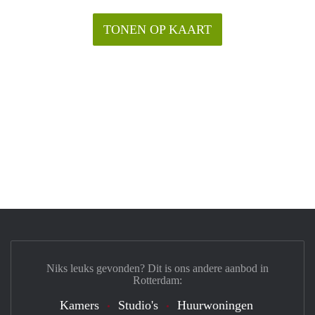
TONEN OP KAART
Niks leuks gevonden? Dit is ons andere aanbod in
Rotterdam:
Kamers
Studio's
Huurwoningen