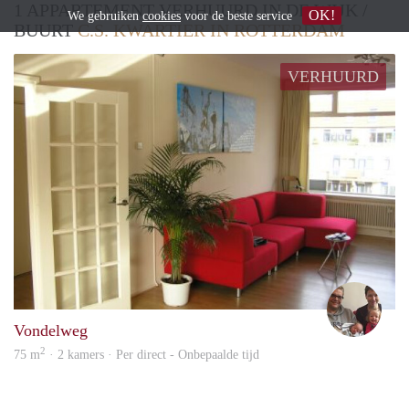
1 APPARTEMENT VERHUURD IN DE WIJK /
OK!
We gebruiken
cookies
voor de beste service
BUURT
C.S. KWARTIER IN ROTTERDAM
VERHUURD
Kirst
Vondelweg
2
75 m
· 2 kamers · Per direct - Onbepaalde tijd