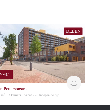
DELEN
987
€
finder
an Pettersonstraat
2
0 m
· 3 kamers · Vanaf ? - Onbepaalde tijd