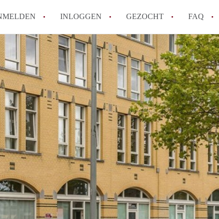
NMELDEN
INLOGGEN
GEZOCHT
FAQ
How to translate AppartementRotterdam!
Wat is AppartementenRotterdam?
Hoeveel kost het om te reageren op een A
Wat is de privacyverklaring van Apparte
Berekent AppartementenRotterdam
makelaarsvergoeding/bemiddelingsvergoe
Alle veelgestelde vragen