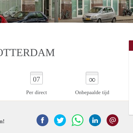
ROTTERDAM
∞
07
Per direct
Onbepaalde tijd
n!