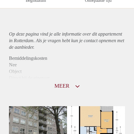
Begindatum
Onbepaalde tijd
Op deze pagina vind je alle informatie over dit
appartement
in Rotterdam. Als je vragen hebt kun je contact opnemen met
de aanbieder.
Bemiddelingskosten
Nee
Object
Direct bij de eigenaar
Borg
MEER
785
Garantiestelling
Niet mogelijk
Huurtoeslag
Mogelijk
Inkomen eis
N.V.T.