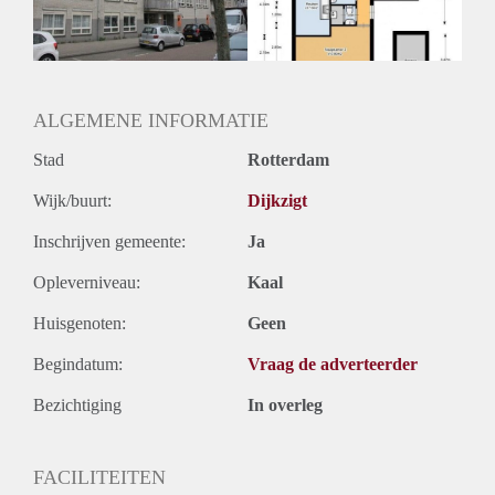
Huurtermijn
Onbepaalde termijn
Oplevering
Kaal
ALGEMENE INFORMATIE
Stad
Rotterdam
Wijk/buurt:
Dijkzigt
Inschrijven gemeente:
Ja
Opleverniveau:
Kaal
Huisgenoten:
Geen
Begindatum:
Vraag de adverteerder
Bezichtiging
In overleg
FACILITEITEN