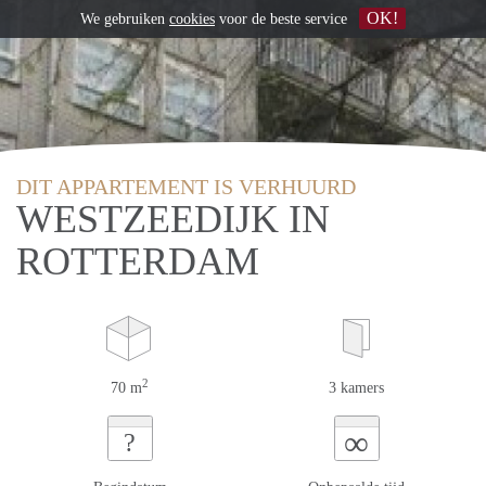
OK!
We gebruiken
cookies
voor de beste service
DIT APPARTEMENT IS VERHUURD
WESTZEEDIJK IN
ROTTERDAM
2
70 m
3 kamers
∞
?