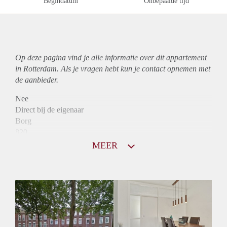
Begindatum
Onbepaalde tijd
Op deze pagina vind je alle informatie over dit
appartement
in Rotterdam. Als je vragen hebt kun je contact opnemen met
de aanbieder.
Nee
Direct bij de eigenaar
Borg
820
Garantiestelling
MEER
Niet mogelijk
Huurtoeslag
Mogelijk
Inkomen eis
N.V.T.
Huurtermijn
Onbepaalde termijn