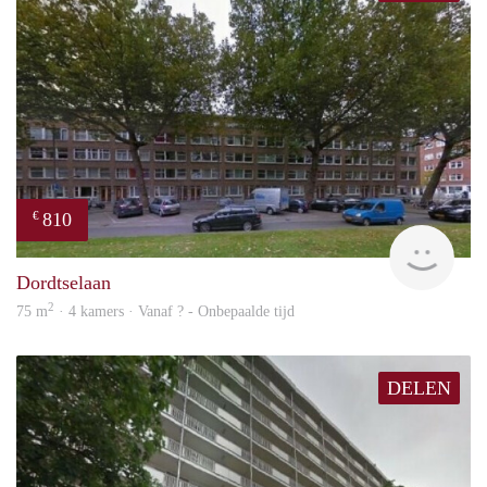
810
€
finde
Dordtselaan
2
75 m
· 4 kamers · Vanaf ? - Onbepaalde tijd
DELEN