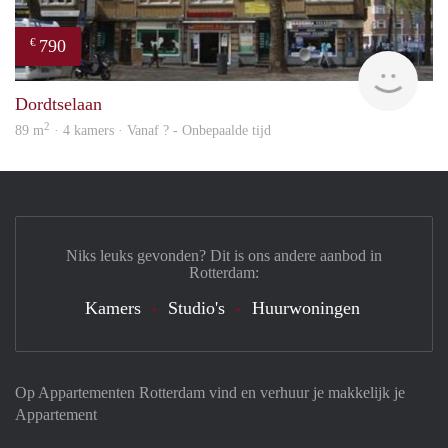
790
€
Woni
Dordtselaan
2
89 m
· 4 kamers · Vanaf ? - Onbepaalde tijd
Niks leuks gevonden? Dit is ons andere aanbod in
Rotterdam:
Kamers
Studio's
Huurwoningen
Op Appartementen Rotterdam vind en verhuur je makkelijk je
Appartement