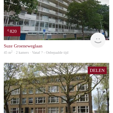
820
€
rent
Suze Groeneweglaan
2
45 m
· 2 kamers · Vanaf ? - Onbepaalde tijd
DELEN