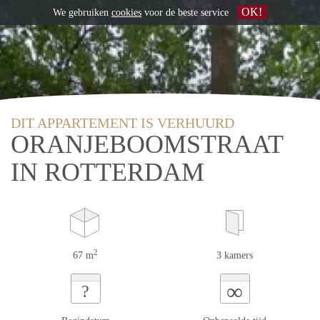
OK!
We gebruiken
cookies
voor de beste service
DIT APPARTEMENT IS VERHUURD
ORANJEBOOMSTRAAT
IN ROTTERDAM
2
67 m
3 kamers
∞
?