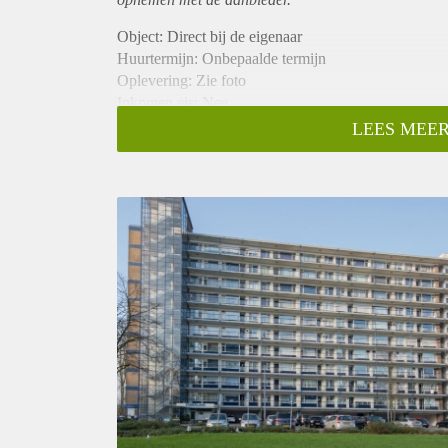
Object: Direct bij de eigenaar
Huurtermijn: Onbepaalde termijn
Oplevering: Zie foto
Inkomen eis: Nee
Garantiestelling mogelijk: Nee
LEES MEER
Borg: 1 Maand
Bemiddeling kosten: Nee
Woningdelers toegestaan: Nee
Huisdieren toegestaan: Afhankelijk van de Eigenaar
Huurtoeslag grens: Ja
Geschikt voor studenten: Afhankelijk van de Eigena