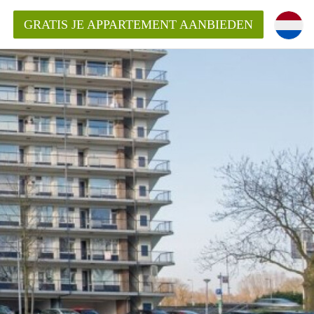
GRATIS JE APPARTEMENT AANBIEDEN
ppartement in Rotterdam?
mentenRotterdam?
ding?