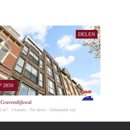
DELEN
2850
€
ousing
Rotterdam
s-Gravendijkwal
2
1 m
· 3 kamers · Per direct - Onbepaalde tijd