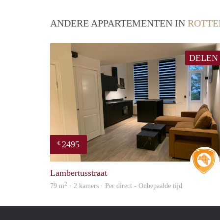
ANDERE APPARTEMENTEN IN
ROTT
DELEN
2495
€
Lambertusstraat
2
79 m
· 2 kamers · Per direct - Onbepaalde tijd