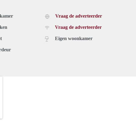
dkamer
Vraag de adverteerder
uken
Vraag de adverteerder
t
Eigen woonkamer
rdeur