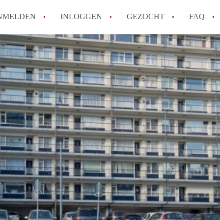
NMELDEN
INLOGGEN
GEZOCHT
FAQ
How to translate AppartementRotterdam!
Wat is AppartementenRotterdam?
Hoeveel kost het om te reageren op een A
Wat is de privacyverklaring van Apparte
Berekent AppartementenRotterdam
makelaarsvergoeding/bemiddelingsvergoe
Alle veelgestelde vragen