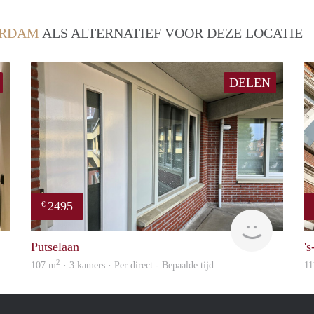
ERDAM
ALS ALTERNATIEF VOOR DEZE LOCATIE
DELEN
2495
€
Real Estate
Holland H
Putselaan
'
2
107 m
· 3 kamers · Per direct - Bepaalde tijd
11