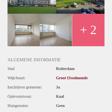
Huurtermijn
Onbepaalde termijn
Oplevering
Kaal
+ 2
ALGEMENE INFORMATIE
Stad
Rotterdam
Wijk/buurt:
Groot IJsselmonde
Inschrijven gemeente:
Ja
Opleverniveau:
Kaal
Huisgenoten:
Geen