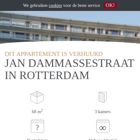
OK!
We gebruiken
cookies
voor de beste service
DIT APPARTEMENT IS VERHUURD
JAN DAMMASSESTRAAT
IN ROTTERDAM
2
68 m
3 kamers
∞
?