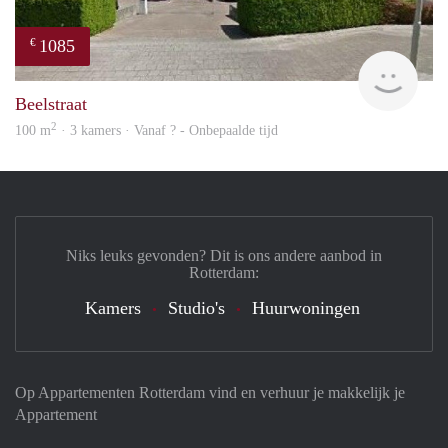
1085
€
finde
Beelstraat
2
100 m
· 3 kamers · Vanaf ? - Onbepaalde tijd
Niks leuks gevonden? Dit is ons andere aanbod in
Rotterdam:
Kamers
Studio's
Huurwoningen
Op Appartementen Rotterdam vind en verhuur je makkelijk je
Appartement