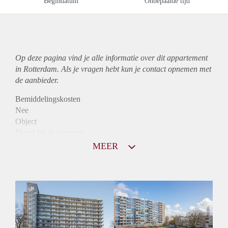
Begindatum
Onbepaalde tijd
Op deze pagina vind je alle informatie over dit
appartement
in Rotterdam. Als je vragen hebt kun je contact opnemen met
de aanbieder.
Bemiddelingskosten
Nee
Object
Direct bij de eigenaar
Borg
MEER
755
Garantiestelling
Niet mogelijk
Huurtoeslag
Mogelijk
Inkomen eis
N.V.T.