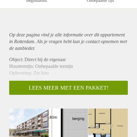
Begindatum
Onbepaalde tijd
Op deze pagina vind je alle informatie over dit
appartement
in Rotterdam. Als je vragen hebt kun je contact opnemen met
de aanbieder.
Object: Direct bij de eigenaar
Huurtermijn: Onbepaalde termijn
Oplevering: Zie foto
Inkomen eis: Nee
Garantiestelling mogelijk: Nee
LEES MEER MET EEN PAKKET!
Borg: 1 Maand
Bemiddeling kosten: Nee
Woningdelers toegestaan: Nee
Huisdieren toegestaan: Afhankelijk van de Eigenaar
Huurtoeslag grens: Ja
Geschikt voor studenten: Afhankelijk van de Eigenaar