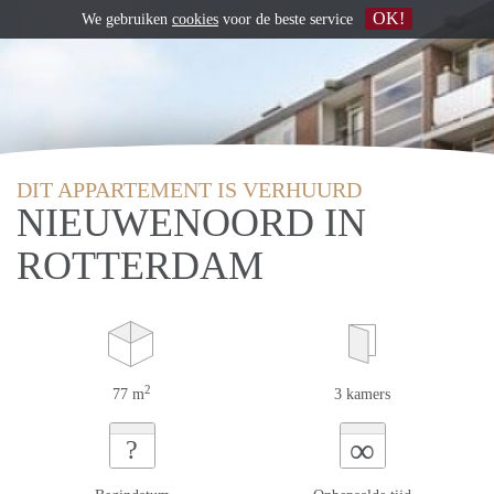
OK!
We gebruiken
cookies
voor de beste service
DIT APPARTEMENT IS VERHUURD
NIEUWENOORD IN
ROTTERDAM
2
77 m
3 kamers
∞
?