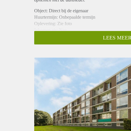
Object: Direct bij de eigenaar
Huurtermijn: Onbepaalde termijn
Oplevering: Zie foto
Inkomen eis: Nee
Garantiestelling mogelijk: Nee
LEES MEER
Borg: 1 Maand
Bemiddeling kosten: Nee
Woningdelers toegestaan: Nee
Huisdieren toegestaan: Afhankelijk van de Eigenaar
Huurtoeslag grens: Ja
Geschikt voor studenten: Afhankelijk van de Eigena