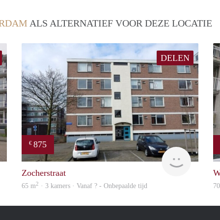
ERDAM
ALS ALTERNATIEF VOOR DEZE LOCATIE
DELEN
875
€
finder
rent
Zocherstraat
W
2
65 m
· 3 kamers · Vanaf ? - Onbepaalde tijd
7