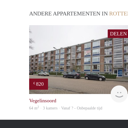
ANDERE APPARTEMENTEN IN
ROTT
DELEN
820
€
Vegelinsoord
2
64 m
· 3 kamers · Vanaf ? - Onbepaalde tijd