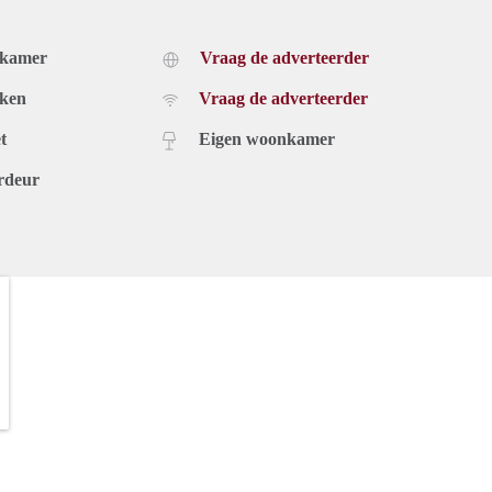
dkamer
Vraag de adverteerder
uken
Vraag de adverteerder
t
Eigen woonkamer
rdeur