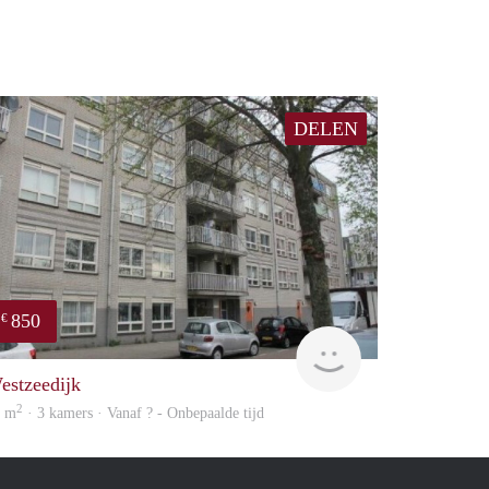
DELEN
850
€
finder
estzeedijk
2
0 m
· 3 kamers · Vanaf ? - Onbepaalde tijd