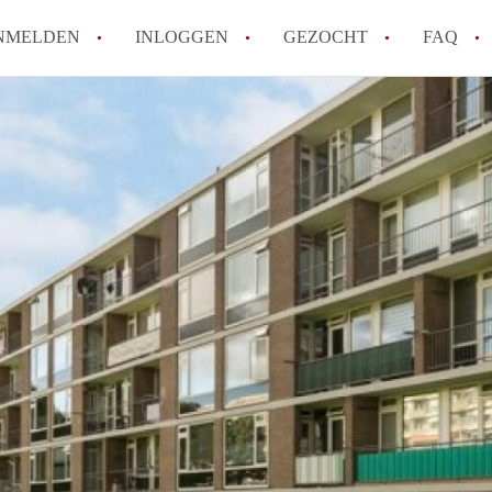
NMELDEN
INLOGGEN
GEZOCHT
FAQ
How to translate AppartementRotterdam!
Wat is AppartementenRotterdam?
Hoeveel kost het om te reageren op een A
Wat is de privacyverklaring van Apparte
Berekent AppartementenRotterdam
makelaarsvergoeding/bemiddelingsvergoe
Alle veelgestelde vragen