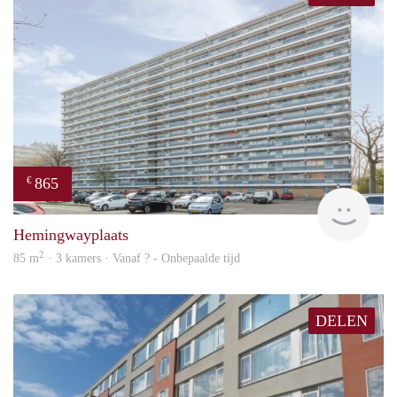
865
€
Woni
Hemingwayplaats
2
85 m
· 3 kamers · Vanaf ? - Onbepaalde tijd
DELEN