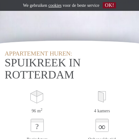
OK!
We gebruiken
cookies
voor de beste service
APPARTEMENT HUREN:
SPUIKREEK IN
ROTTERDAM
2
96 m
4 kamers
∞
?