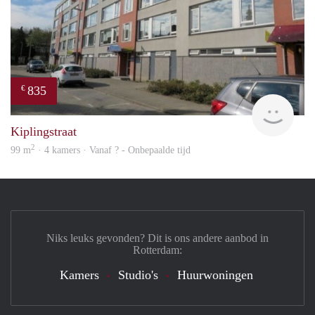
835
€
finde
Kiplingstraat
2
99 m
· 4 kamers · Vanaf ? - Onbepaalde tijd
Niks leuks gevonden? Dit is ons andere aanbod in
Rotterdam:
Kamers
Studio's
Huurwoningen