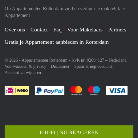
Op Appartementen Rotterdam vind en verhuur je makkelijk je
Appartement
Over ons
Contact
Faq
Voor Makelaars
Partners
Gratis je Appartement aanbieden in Rotterdam
© 2026 - Appartementen Rotterdam - KvK nr. 02094127 –
Nederland
Voorwaarden & privacy
Disclaimer
Spam & nep-accounts
Account verwijderen
Je rekent gemakkelijk af met Paypal
Je rekent gemakkelijk af met M
Je rekent gemakkelij
Je re
€ 1040 | NU REAGEREN