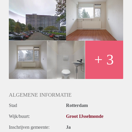
Huurtoeslag
Niet mogelijk
Inkomen eis
3,3 X Maandhuur Bruto
Huurtermijn
Onbepaalde termijn
Oplevering
Kaal
+ 3
ALGEMENE INFORMATIE
Stad
Rotterdam
Wijk/buurt:
Groot IJsselmonde
Inschrijven gemeente:
Ja