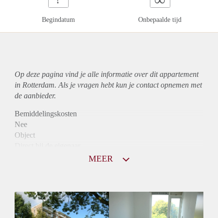
Begindatum
Onbepaalde tijd
Op deze pagina vind je alle informatie over dit
appartement
in Rotterdam. Als je vragen hebt kun je contact opnemen met
de aanbieder.
Bemiddelingskosten
Nee
Object
Direct bij de eigenaar
Borg
MEER
975
Garantiestelling
Mogelijk
Huurtoeslag
Mogelijk