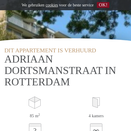
OK!
We gebruiken
cookies
voor de beste service
DIT APPARTEMENT IS VERHUURD
ADRIAAN
DORTSMANSTRAAT IN
ROTTERDAM
2
85 m
4 kamers
∞
?