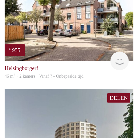
955
€
finde
Helsingborgerf
2
46 m
· 2 kamers · Vanaf ? - Onbepaalde tijd
DELEN