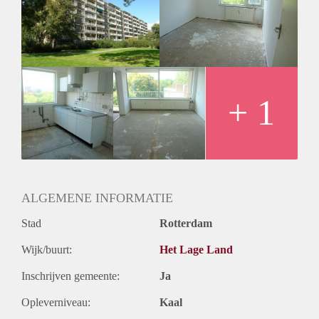
Inkomen eis
Huurtermijn
Onbepaalde termijn
Oplevering
Kaal
+ 1
ALGEMENE INFORMATIE
Stad
Rotterdam
Wijk/buurt:
Het Lage Land
Inschrijven gemeente:
Ja
Opleverniveau:
Kaal