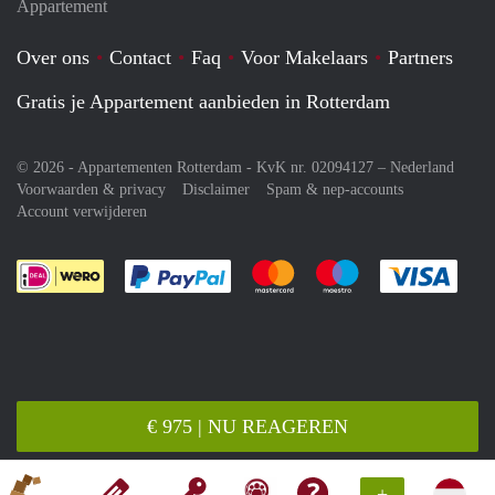
Appartement
Over ons
Contact
Faq
Voor Makelaars
Partners
Gratis je Appartement aanbieden in Rotterdam
© 2026 - Appartementen Rotterdam - KvK nr. 02094127 –
Nederland
Voorwaarden & privacy
Disclaimer
Spam & nep-accounts
Account verwijderen
Je rekent gemakkelijk af met Paypal
Je rekent gemakkelijk af met M
Je rekent gemakkelij
Je re
€ 975 | NU REAGEREN
+