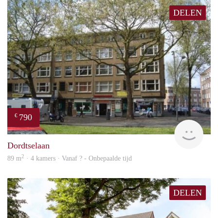
DELEN
790
€
finde
Dordtselaan
2
89 m
· 4 kamers · Vanaf ? - Onbepaalde tijd
DELEN