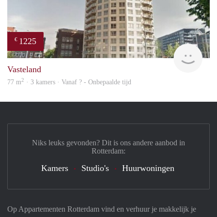
1225
€
finde
Vasteland
2
77 m
· 3 kamers · Vanaf ? - Onbepaalde tijd
Niks leuks gevonden? Dit is ons andere aanbod in
Rotterdam:
Kamers
Studio's
Huurwoningen
Op Appartementen Rotterdam vind en verhuur je makkelijk je