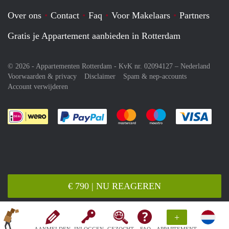
Over ons
Contact
Faq
Voor Makelaars
Partners
Gratis je Appartement aanbieden in Rotterdam
© 2026 - Appartementen Rotterdam - KvK nr. 02094127 –
Nederland
Voorwaarden & privacy
Disclaimer
Spam & nep-accounts
Account verwijderen
Je rekent gemakkelijk af met Paypal
Je rekent gemakkelijk af met M
Je rekent gemakkelij
Je re
€ 790 | NU REAGEREN
+