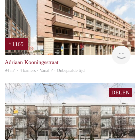
1165
€
finde
Adriaan Kooningsstraat
2
94 m
· 4 kamers · Vanaf ? - Onbepaalde tijd
DELEN