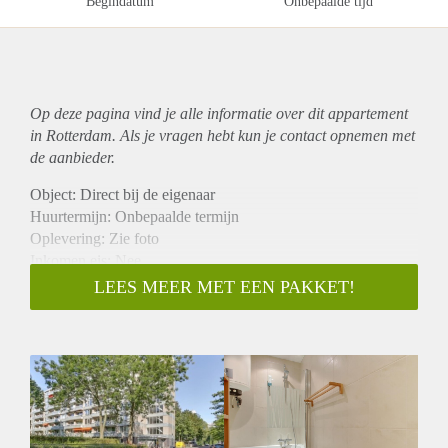
Begindatum
Onbepaalde tijd
Op deze pagina vind je alle informatie over dit
appartement
in Rotterdam. Als je vragen hebt kun je contact opnemen met
de aanbieder.
Object: Direct bij de eigenaar
Huurtermijn: Onbepaalde termijn
Oplevering: Zie foto
Inkomen eis: Nee
Garantiestelling mogelijk: Nee
LEES MEER MET EEN PAKKET!
Borg: 1 Maand
Bemiddeling kosten: Nee
Woningdelers toegestaan: Nee
Huisdieren toegestaan: Afhankelijk van de Eigenaar
Huurtoeslag grens: Ja
Geschikt voor studenten: Afhankelijk van de Eigenaar