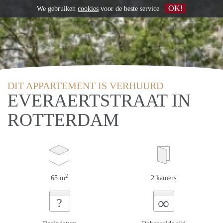
OK!
We gebruiken
cookies
voor de beste service
DIT APPARTEMENT IS VERHUURD
EVERAERTSTRAAT IN
ROTTERDAM
2
65 m
2 kamers
∞
?