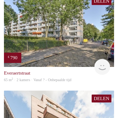
DELEN
790
€
finde
Everaertstraat
2
65 m
· 2 kamers · Vanaf ? - Onbepaalde tijd
DELEN