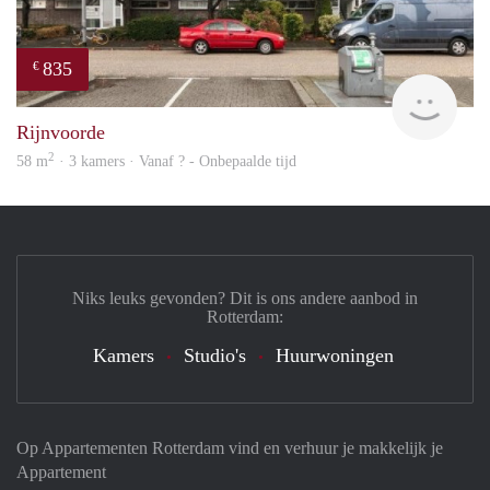
835
€
finde
Rijnvoorde
2
58 m
· 3 kamers · Vanaf ? - Onbepaalde tijd
Niks leuks gevonden? Dit is ons andere aanbod in
Rotterdam:
Kamers
Studio's
Huurwoningen
Op Appartementen Rotterdam vind en verhuur je makkelijk je
Appartement