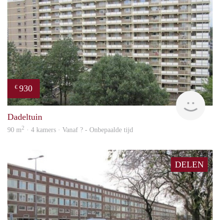
930
€
rent
Dadeltuin
2
90 m
· 4 kamers · Vanaf ? - Onbepaalde tijd
DELEN