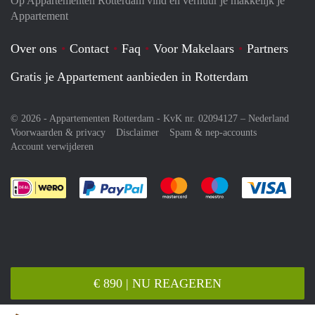
Op Appartementen Rotterdam vind en verhuur je makkelijk je
Appartement
Over ons
Contact
Faq
Voor Makelaars
Partners
Gratis je Appartement aanbieden in Rotterdam
© 2026 - Appartementen Rotterdam - KvK nr. 02094127 –
Nederland
Voorwaarden & privacy
Disclaimer
Spam & nep-accounts
Account verwijderen
Je rekent gemakkelijk af met Paypal
Je rekent gemakkelijk af met M
Je rekent gemakkelij
Je re
€ 890 | NU REAGEREN