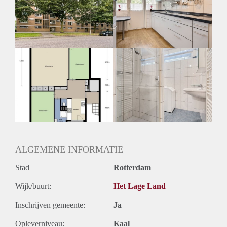
Inkomen eis
2,5 X Maandhuur Bruto
Huurtermijn
Onbepaalde termijn
Oplevering
Kaal
ALGEMENE INFORMATIE
Stad
Rotterdam
Wijk/buurt:
Het Lage Land
Inschrijven gemeente:
Ja
Opleverniveau:
Kaal