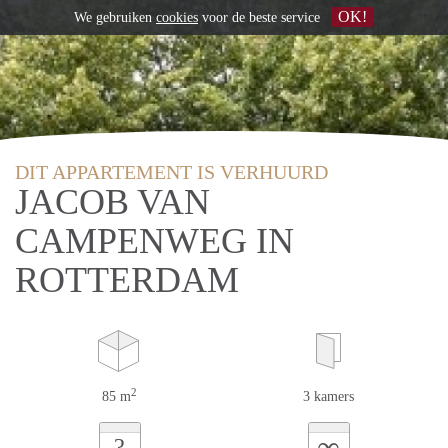
OK!
We gebruiken
cookies
voor de beste service
DIT APPARTEMENT IS VERHUURD
JACOB VAN
CAMPENWEG IN
ROTTERDAM
2
85 m
3 kamers
∞
?