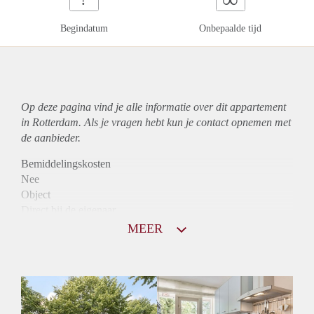
Begindatum
Onbepaalde tijd
Op deze pagina vind je alle informatie over dit
appartement
in Rotterdam. Als je vragen hebt kun je contact opnemen met
de aanbieder.
Bemiddelingskosten
Nee
Object
Direct bij de eigenaar
Borg
MEER
890
Garantiestelling
Mogelijk
Huurtoeslag
Niet mogelijk