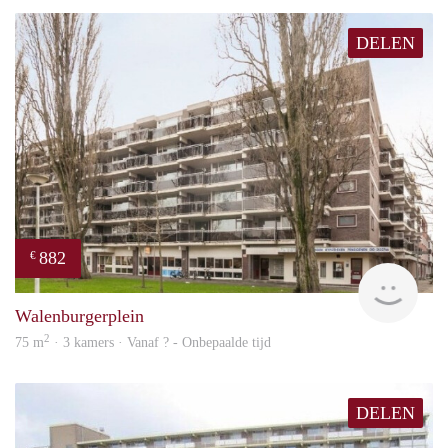
DELEN
882
€
Woni
Walenburgerplein
2
75 m
· 3 kamers · Vanaf ? - Onbepaalde tijd
DELEN