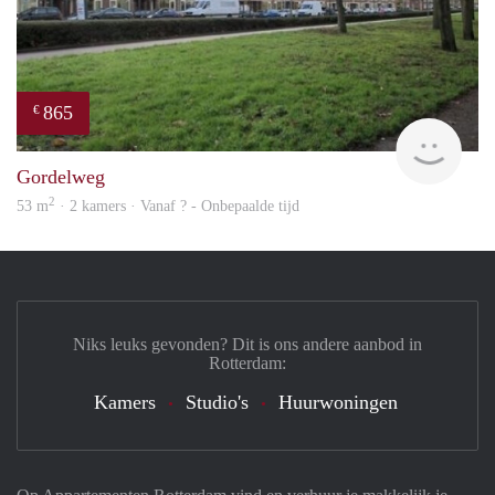
865
€
finde
Gordelweg
2
53 m
· 2 kamers · Vanaf ? - Onbepaalde tijd
Niks leuks gevonden? Dit is ons andere aanbod in
Rotterdam:
Kamers
Studio's
Huurwoningen