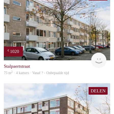
1020
€
finde
Stalpaertstraat
2
75 m
· 4 kamers · Vanaf ? - Onbepaalde tijd
DELEN