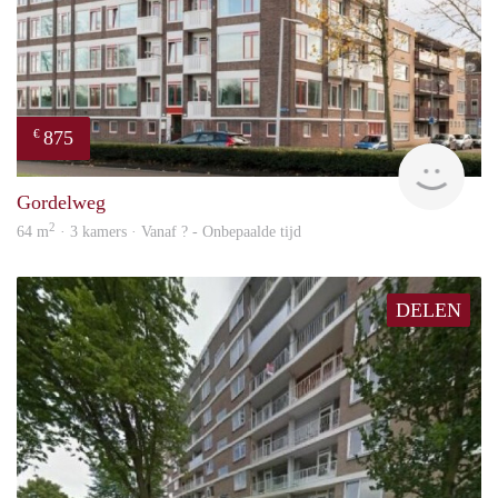
875
€
finde
Gordelweg
2
64 m
· 3 kamers · Vanaf ? - Onbepaalde tijd
DELEN