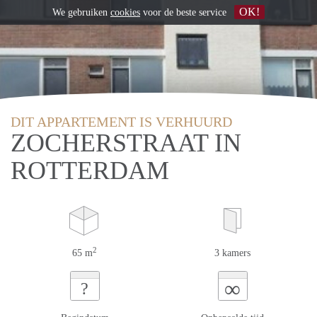
OK!
We gebruiken
cookies
voor de beste service
DIT APPARTEMENT IS VERHUURD
ZOCHERSTRAAT IN
ROTTERDAM
2
65 m
3 kamers
∞
?