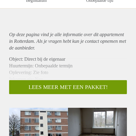
Begindatum
Onbepaalde tijd
Op deze pagina vind je alle informatie over dit
appartement
in Rotterdam. Als je vragen hebt kun je contact opnemen met
de aanbieder.
Object: Direct bij de eigenaar
Huurtermijn: Onbepaalde termijn
Oplevering: Zie foto
Inkomen eis: Nee
Garantiestelling mogelijk: Nee
LEES MEER MET EEN PAKKET!
Borg: 1 Maand
Bemiddeling kosten: Nee
Woningdelers toegestaan: Nee
Huisdieren toegestaan: Afhankelijk van de Eigenaar
Huurtoeslag grens: Ja
Geschikt voor studenten: Afhankelijk van de Eigenaar