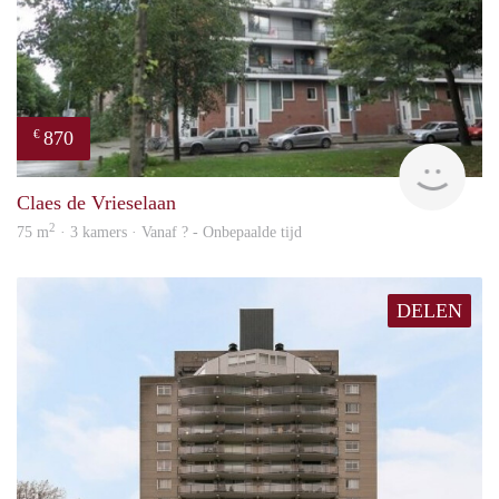
870
€
finde
Claes de Vrieselaan
2
75 m
· 3 kamers · Vanaf ? - Onbepaalde tijd
DELEN