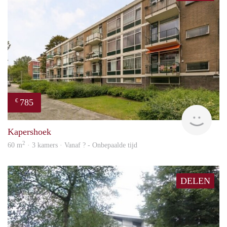
785
€
finde
Kapershoek
2
60 m
· 3 kamers · Vanaf ? - Onbepaalde tijd
DELEN