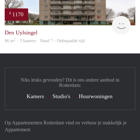
1170
€
finde
Den Uylsingel
2
86 m
· 3 kamers · Vanaf ? - Onbepaalde tijd
Niks leuks gevonden? Dit is ons andere aanbod in
Rotterdam:
Kamers
Studio's
Huurwoningen
Op Appartementen Rotterdam vind en verhuur je makkelijk je
Appartement