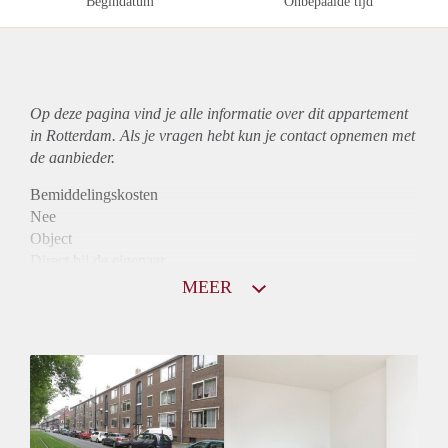
Begindatum
Onbepaalde tijd
Op deze pagina vind je alle informatie over dit
appartement
in Rotterdam. Als je vragen hebt kun je contact opnemen met
de aanbieder.
Bemiddelingskosten
Nee
Object
Direct bij de eigenaar
Borg
MEER
775
Garantiestelling
Niet mogelijk
Huurtoeslag
Mogelijk
Inkomen eis
N.V.T.