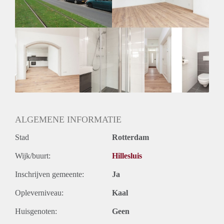
Huurtermijn
Onbepaalde termijn
Oplevering
Kaal
ALGEMENE INFORMATIE
Stad
Rotterdam
Wijk/buurt:
Hillesluis
Inschrijven gemeente:
Ja
Opleverniveau:
Kaal
Huisgenoten:
Geen