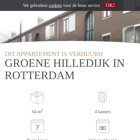
OK!
We gebruiken
cookies
voor de beste service
DIT APPARTEMENT IS VERHUURD
GROENE HILLEDIJK IN
ROTTERDAM
2
64 m
4 kamers
∞
?