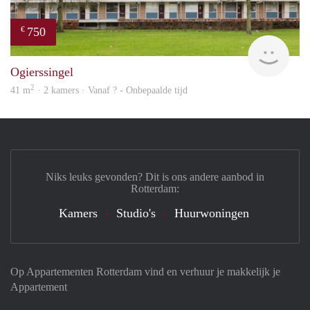
750
€
Woni
Ogierssingel
2
41 m
· 2 kamers · Vanaf ? - Onbepaalde tijd
Niks leuks gevonden? Dit is ons andere aanbod in
Rotterdam:
Kamers
Studio's
Huurwoningen
Op Appartementen Rotterdam vind en verhuur je makkelijk je
Appartement