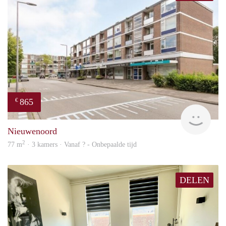
865
€
finde
Nieuwenoord
2
77 m
· 3 kamers · Vanaf ? - Onbepaalde tijd
DELEN