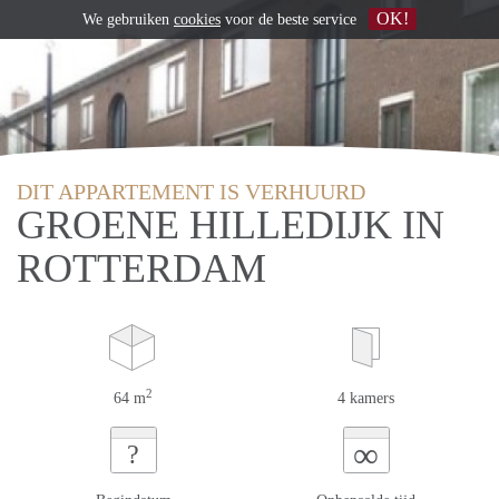
OK!
We gebruiken
cookies
voor de beste service
DIT APPARTEMENT IS VERHUURD
GROENE HILLEDIJK IN
ROTTERDAM
2
64 m
4 kamers
∞
?