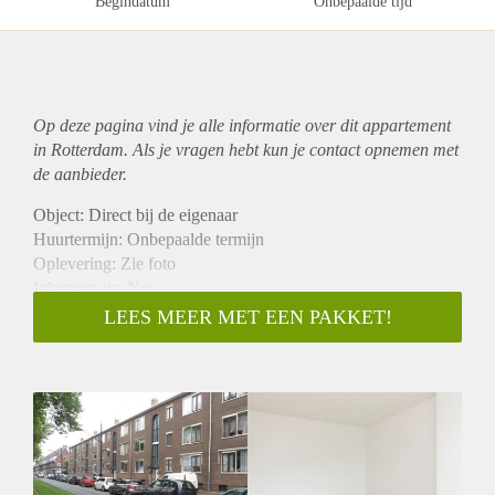
Begindatum
Onbepaalde tijd
Op deze pagina vind je alle informatie over dit
appartement
in Rotterdam. Als je vragen hebt kun je contact opnemen met
de aanbieder.
Object: Direct bij de eigenaar
Huurtermijn: Onbepaalde termijn
Oplevering: Zie foto
Inkomen eis: Nee
Garantiestelling mogelijk: Nee
LEES MEER MET EEN PAKKET!
Borg: 1 Maand
Bemiddeling kosten: Nee
Woningdelers toegestaan: Nee
Huisdieren toegestaan: Afhankelijk van de Eigenaar
Huurtoeslag grens: Ja
Geschikt voor studenten: Afhankelijk van de Eigenaar