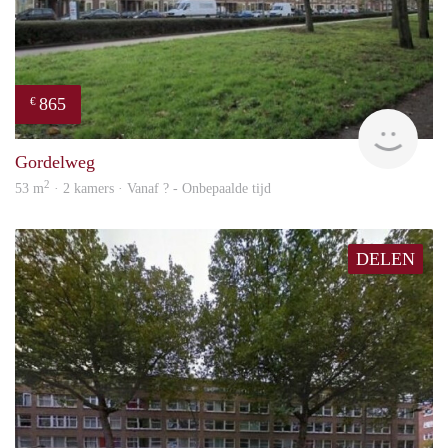
865
€
finde
Gordelweg
2
53 m
· 2 kamers · Vanaf ? - Onbepaalde tijd
DELEN