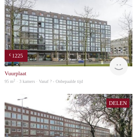
1225
€
finde
Vuurplaat
2
95 m
· 3 kamers · Vanaf ? - Onbepaalde tijd
DELEN