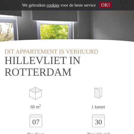
OK!
We gebruiken
cookies
voor de beste service
DIT APPARTEMENT IS VERHUURD
HILLEVLIET IN
ROTTERDAM
2
60 m
1 kamer
07
30