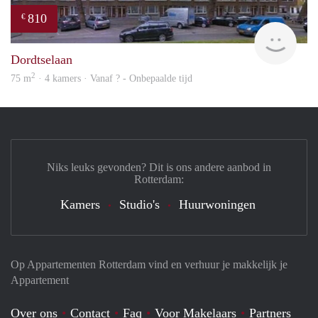
810
€
Woni
Dordtselaan
2
75 m
· 4 kamers · Vanaf ? - Onbepaalde tijd
Niks leuks gevonden? Dit is ons andere aanbod in
Rotterdam:
Kamers
Studio's
Huurwoningen
Op Appartementen Rotterdam vind en verhuur je makkelijk je
Appartement
Over ons
Contact
Faq
Voor Makelaars
Partners