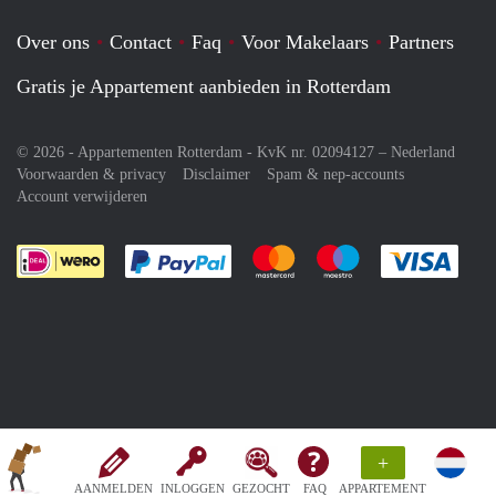
Over ons
Contact
Faq
Voor Makelaars
Partners
Gratis je Appartement aanbieden in Rotterdam
© 2026 - Appartementen Rotterdam - KvK nr. 02094127 –
Nederland
Voorwaarden & privacy
Disclaimer
Spam & nep-accounts
Account verwijderen
Je rekent gemakkelijk af met Paypal
Je rekent gemakkelijk af met M
Je rekent gemakkelij
Je re
+
AANMELDEN
INLOGGEN
GEZOCHT
FAQ
APPARTEMENT