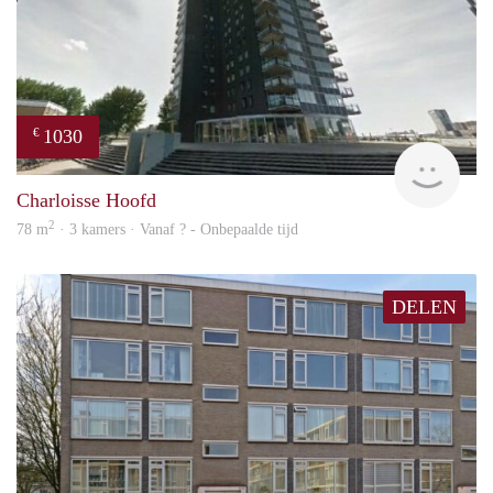
1030
€
finde
Charloisse Hoofd
2
78 m
· 3 kamers · Vanaf ? - Onbepaalde tijd
DELEN