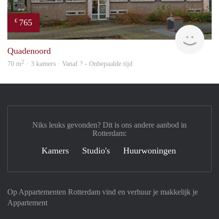
765
€
Woni
Quadenoord
2
70 m
· 3 kamers · Vanaf ? - Onbepaalde tijd
Niks leuks gevonden? Dit is ons andere aanbod in
Rotterdam:
Kamers
Studio's
Huurwoningen
Op Appartementen Rotterdam vind en verhuur je makkelijk je
Appartement