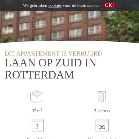
OK!
We gebruiken
cookies
voor de beste service
DIT APPARTEMENT IS VERHUURD
LAAN OP ZUID IN
ROTTERDAM
2
97 m
3 kamers
∞
?