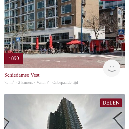
890
€
finde
Schiedamse Vest
2
75 m
· 2 kamers · Vanaf ? - Onbepaalde tijd
DELEN