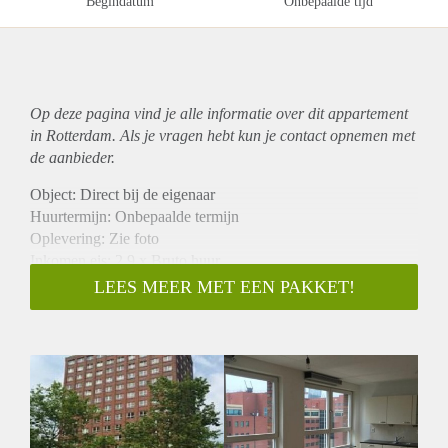
Begindatum
Onbepaalde tijd
Op deze pagina vind je alle informatie over dit
appartement
in Rotterdam. Als je vragen hebt kun je contact opnemen met
de aanbieder.
Object: Direct bij de eigenaar
Huurtermijn: Onbepaalde termijn
Oplevering: Zie foto
Inkomen eis: 2,9 x Bruto huur
Garantiestelling mogelijk: Ja
LEES MEER MET EEN PAKKET!
Borg: 1 Maand
Bemiddeling kosten: Nee
Woningdelers toegestaan: Ja
Huisdieren toegestaan: Afhankelijk van de Eigenaar
Huurtoeslag grens: Nee
Geschikt voor studenten: Afhankelijk van de Eigenaar