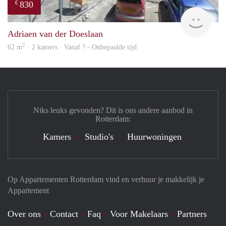
830
€
finde
Adriaen van der Doeslaan
2
62 m
· 2 kamers · Vanaf ? - Onbepaalde tijd
Niks leuks gevonden? Dit is ons andere aanbod in
Rotterdam:
Kamers
Studio's
Huurwoningen
Op Appartementen Rotterdam vind en verhuur je makkelijk je
Appartement
Over ons
Contact
Faq
Voor Makelaars
Partners