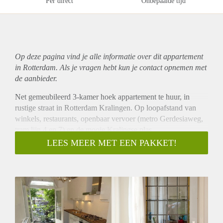
Per direct
Onbepaalde tijd
Op deze pagina vind je alle informatie over dit
appartement
in Rotterdam. Als je vragen hebt kun je contact opnemen met
de aanbieder.
Net gemeubileerd 3-kamer hoek appartement te huur, in
rustige straat in Rotterdam Kralingen. Op loopafstand van
winkels, restaurants, openbaar vervoer (metro Gerdesiaweg,
tram lijn 4 en 7) en de mooie Kralingse plas.
Indeling:
LEES MEER MET EEN PAKKET!
Entree op 1e etage, hal, modern zwevend toilet en meterkast,
badkamer met douche en wastafel, Lichte woon-/eetkamer,
voorzien van mooie glas in lood en-suite deuren. De
eetkamer is aan de voorzijde gelegen en heeft twee vaste
kasten. Via de hal en de eetkamer toegang tot de moderne
keuken met directe toegang tot het balkon. De keuken is
voorzien van een koel/vriescombinatie, gaskookplaat,