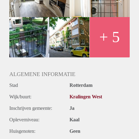
wasmachine, oven, afzuigkap, vaatwasmachine en spoelbak.
Slaapkamer aan de achterzijde met vaste kast, tevens directe
toegang tot het tweede balkon.
Alle muren en deuren opnieuw in de verf gezet, dus
appartement ziet er keurig uit!
+ 5
Minimale huurperiode 24 maanden. Indien korter wordt
huurprijs aangepast.
ALGEMENE INFORMATIE
Stad
Rotterdam
Wijk/buurt:
Kralingen West
Inschrijven gemeente:
Ja
Opleverniveau:
Kaal
Huisgenoten:
Geen