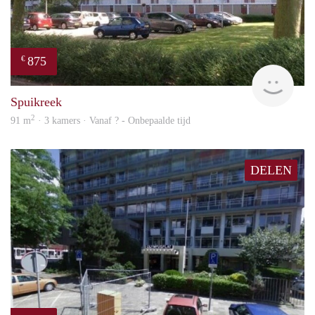
875
€
rent
Spuikreek
2
91 m
· 3 kamers · Vanaf ? - Onbepaalde tijd
DELEN