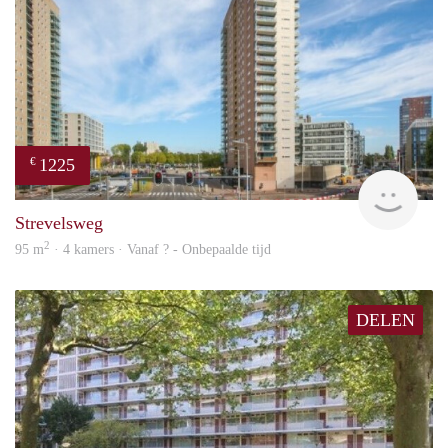
1225
€
finde
Strevelsweg
2
95 m
· 4 kamers · Vanaf ? - Onbepaalde tijd
DELEN