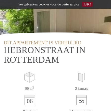
OK!
We gebruiken
cookies
voor de beste service
DIT APPARTEMENT IS VERHUURD
HEBRONSTRAAT IN
ROTTERDAM
2
90 m
3 kamers
∞
06