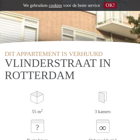
OK!
We gebruiken
cookies
voor de beste service
DIT APPARTEMENT IS VERHUURD
VLINDERSTRAAT IN
ROTTERDAM
2
55 m
3 kamers
∞
?