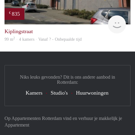
835
€
finde
Kiplingstraat
2
99 m
· 4 kamers · Vanaf ? - Onbepaalde tijd
Niks leuks gevonden? Dit is ons andere aanbod in
Rotterdam:
Kamers
Studio's
Huurwoningen
Op Appartementen Rotterdam vind en verhuur je makkelijk je
Appartement