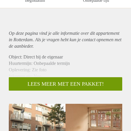
Begindatum
Onbepaalde tijd
Op deze pagina vind je alle informatie over dit
appartement
in Rotterdam. Als je vragen hebt kun je contact opnemen met
de aanbieder.
Object: Direct bij de eigenaar
Huurtermijn: Onbepaalde termijn
Oplevering: Zie foto
Inkomen eis: Nee
Garantiestelling mogelijk: Nee
LEES MEER MET EEN PAKKET!
Borg: 1 Maand
Bemiddeling kosten: Nee
Woningdelers toegestaan: Nee
Huisdieren toegestaan: Afhankelijk van de Eigenaar
Huurtoeslag grens: Ja
Geschikt voor studenten: Afhankelijk van de Eigenaar