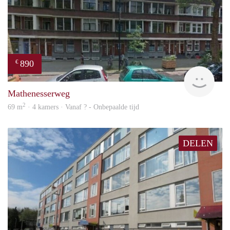
890
€
finde
Mathenesserweg
2
69 m
· 4 kamers · Vanaf ? - Onbepaalde tijd
DELEN