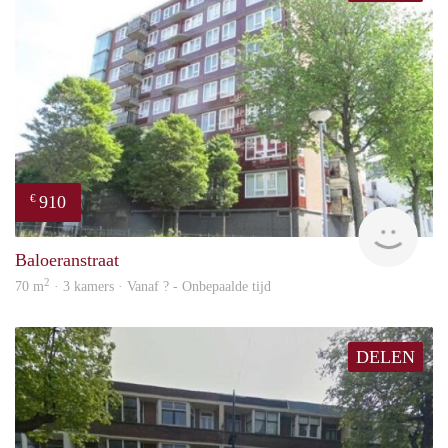
910
€
rent
Baloeranstraat
2
70 m
· 3 kamers · Vanaf ? - Onbepaalde tijd
DELEN